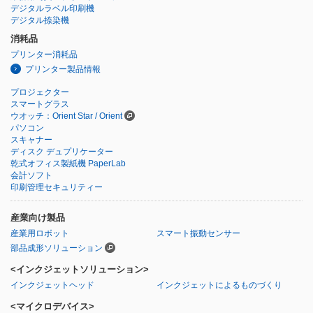
デジタルラベル印刷機
デジタル捺染機
消耗品
プリンター消耗品
プリンター製品情報
プロジェクター
スマートグラス
ウオッチ：Orient Star / Orient
パソコン
スキャナー
ディスク デュプリケーター
乾式オフィス製紙機 PaperLab
会計ソフト
印刷管理セキュリティー
産業向け製品
産業用ロボット
スマート振動センサー
部品成形ソリューション
<インクジェットソリューション>
インクジェットヘッド
インクジェットによるものづくり
<マイクロデバイス>