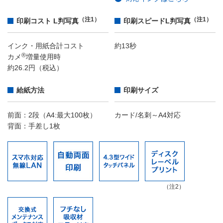
（注1）
（注1）
印刷コスト L判写真
印刷スピードL判写真
インク・用紙合計コスト
約13秒
®
カメ
増量使用時
約26.2円（税込）
給紙方法
印刷サイズ
前面：2段（A4:最大100枚）
カード/名刺～A4対応
背面：手差し1枚
（注2）