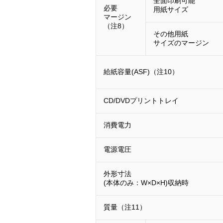
全面印刷可能
必要
用紙サイズ
マージン
（注8）
その他用紙
サイズのマージン
給紙容量(ASF)（注10）
CD/DVDプリントトレイ
消費電力
電源電圧
外形寸法
(本体のみ：W×D×H)収納時
質量（注11）