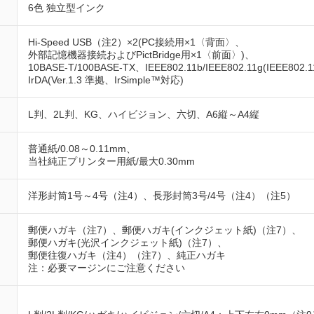
6色 独立型インク
Hi-Speed USB（注2）×2(PC接続用×1〈背面〉、
外部記憶機器接続およびPictBridge用×1〈前面〉)、
10BASE-T/100BASE-TX、IEEE802.11b/IEEE802.11g(IEEE8
IrDA(Ver.1.3 準拠、IrSimple™対応)
L判、2L判、KG、ハイビジョン、六切、A6縦～A4縦
普通紙/0.08～0.11mm、
当社純正プリンター用紙/最大0.30mm
洋形封筒1号～4号（注4）、長形封筒3号/4号（注4）（注5）
郵便ハガキ（注7）、郵便ハガキ(インクジェット紙)（注7）、
郵便ハガキ(光沢インクジェット紙)（注7）、
郵便往復ハガキ（注4）（注7）、純正ハガキ
注：必要マージンにご注意ください