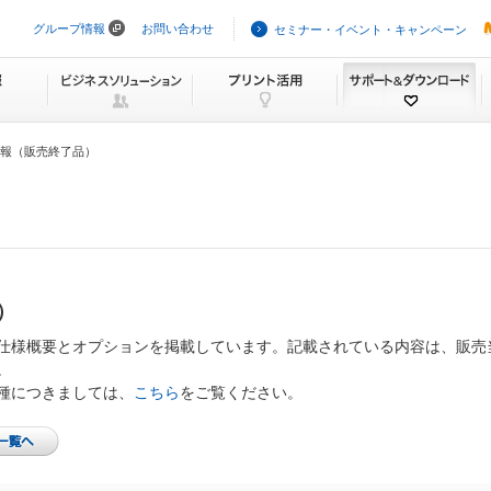
グループ情報
お問い合わせ
セミナー・イベント・キャンペーン
ナ
ビ
ゲ
ー
シ
ョ
ン
報（販売終了品）
を
ス
キ
ッ
プ
）
仕様概要とオプションを掲載しています。記載されている内容は、販売
。
種につきましては、
こちら
をご覧ください。