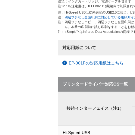
注11：インクカートリッジ、電源ケーブル含まず
注12：転送速度は、IEEE802.11g規格内で制限さ
注：Hi-Speed USBは従来表記のUSB2.0に該当、
注：
四辺フチなし全面印刷に対応している用紙サイ
注：四辺フチなしコピー、四辺フチなし全面印刷は
ん。本番の印刷前に試し印刷をすることをお勧
注：IrSimple™はInfrared Data Associationの商標
対応用紙について
EP-901Fの対応用紙はこちら
プリンタードライバー対応OS一覧
接続インターフェイス（注1）
Hi-Speed USB