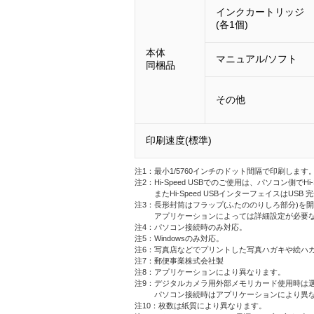
インクカートリッジ
(各1個)
本体
マニュアル/ソフト
同梱品
その他
印刷速度(標準)
注1：最小1/5760インチのドット間隔で印刷します
注2：Hi-Speed USBでのご使用は、パソコン側でH
またHi-Speed USBインターフェイスはUS
注3：長形封筒はフラップ(ふたののりしろ部分)を
アプリケーションによっては詳細設定が必要
注4：パソコン接続時のみ対応。
注5：Windowsのみ対応。
注6：写真店などでプリントした写真ハガキや絵ハ
注7：郵便事業株式会社製
注8：アプリケーションにより異なります。
注9：デジタルカメラ用外部メモリカード使用時は
パソコン接続時はアプリケーションにより異
注10：枚数は紙質により異なります。