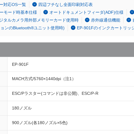
ー対応OS一覧
四辺フチなし全面印刷対応表
ーモード時基本仕様
オートドキュメントフィーダ(ADF)仕様
ジタルカメラ用外部メモリーカード使用時
赤外線通信機能
ションのBluetooth®ユニット使用時)
EP-901Fのインクカートリッ
EP-901F
MACH方式/5760×1440dpi（注1）
ESC/Pラスター(コマンドは非公開)、ESC/P-R
180ノズル
900ノズル(各180ノズル×5色)