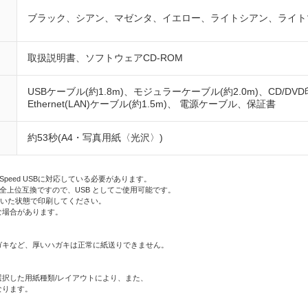
ブラック、シアン、マゼンタ、イエロー、ライトシアン、ライト
取扱説明書、ソフトウェアCD-ROM
USBケーブル(約1.8m)、モジュラーケーブル(約2.0m)、CD/
Ethernet(LAN)ケーブル(約1.5m)、 電源ケーブル、保証書
約53秒(A4・写真用紙〈光沢〉)
。
i-Speed USBに対応している必要があります。
B 完全上位互換ですので、USB としてご使用可能です。
開いた状態で印刷してください。
な場合があります。
ガキなど、厚いハガキは正常に紙送りできません。
選択した用紙種類/レイアウトにより、また、
なります。