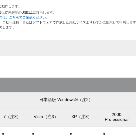
れて動作します。
USBは従来表記のUSB1.1に該当します。
ズは、こちらでご確認ください。
、コピー原稿、またはソフトウェアで作成した用紙サイズよりわずかに拡大して印刷します
めします。
です。
日本語版 Windows®（注2）
2000
7（注3）
Vista（注3）
XP（注3）
Professional
●
●
●
●