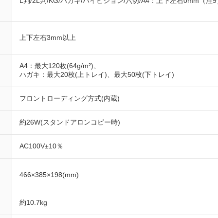
L判/2L判/KG/ハガキ/ハイビジョン/六切/A4：上下左右0mm（注9
上下左右3mm以上
A4：最大120枚(64g/m²)、
ハガキ：最大20枚(上トレイ)、最大50枚(下トレイ)
フロントローディング方式(内蔵)
約26W(スタンドアロンコピー時)
AC100V±10％
466×385×198(mm)
約10.7kg