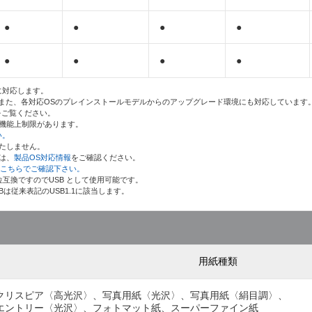
●
●
●
●
●
●
●
●
に対応します。
。また、各対応OSのプレインストールモデルからのアップグレード環境にも対応しています
をご覧ください。
は、機能上制限があります。
い。
いたしません。
詳細は、
製品OS対応情報
をご確認ください。
の詳細は、こちらでご確認下さい。
全上位互換ですのでUSB として使用可能です。
USBは従来表記のUSB1.1に該当します。
用紙種類
クリスピア〈高光沢〉、写真用紙〈光沢〉、写真用紙〈絹目調〉、
エントリー〈光沢〉、フォトマット紙、スーパーファイン紙