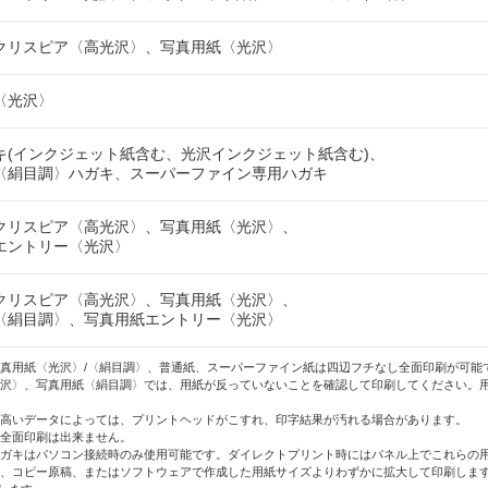
クリスピア〈高光沢〉、写真用紙〈光沢〉
〈光沢〉
キ(インクジェット紙含む、光沢インクジェット紙含む)、
〈絹目調〉ハガキ、スーパーファイン専用ハガキ
クリスピア〈高光沢〉、写真用紙〈光沢〉、
エントリー〈光沢〉
クリスピア〈高光沢〉、写真用紙〈光沢〉、
〈絹目調〉、写真用紙エントリー〈光沢〉
写真用紙〈光沢〉/〈絹目調〉、普通紙、スーパーファイン紙は四辺フチなし全面印刷が可能
光沢〉、写真用紙〈絹目調〉では、用紙が反っていないことを確認して印刷してください。
の高いデータによっては、プリントヘッドがこすれ、印字結果が汚れる場合があります。
し全面印刷は出来ません。
ハガキはパソコン接続時のみ使用可能です。ダイレクトプリント時にはパネル上でこれらの
は、コピー原稿、またはソフトウェアで作成した用紙サイズよりわずかに拡大して印刷しま