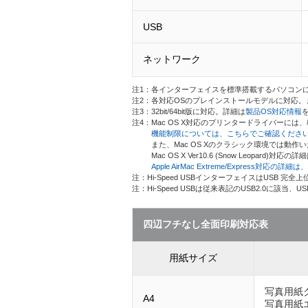
USB
ネットワーク
注1：各インターフェイスを標準搭載するパソコン
注2：各対応OSのプレインストールモデルに対応
注3：32bit/64bit版に対応。詳細は
製品OS対応情報
注4：Mac OS X対応のプリンタードライバーに
機能制限については、こちらでご確認くださ
また、Mac OS Xのクラシック環境では動作
Mac OS X Ver10.6 (Snow Leopard)対応の
Apple AirMac Extreme/Express対応
注：Hi-Speed USBインターフェイスはUSB 完
注：Hi-Speed USBは従来表記のUSB2.0に該当、
四辺フチなし全面印刷対応表
用紙サイズ
写真用紙
A4
写真用紙