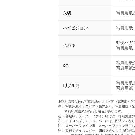
六切
写真用紙
ハイビジョン
写真用紙
郵便ハガ
ハガキ
写真用紙
写真用紙
KG
写真用紙
写真用紙
L判/2L判
写真用紙
上記対応表以外の写真用紙クリスピア〈高光沢〉/
注： 写真用紙クリスピア〈高光沢〉、写真用紙〈
すれ印刷結果が汚れる場合があります。
注： 普通紙、スーパーファイン紙では、印刷濃度
注： アイロンプリントペーパーには、四辺フチな
注： スーパーファイン紙、スーパーファイン専用
注： 四辺フチなしコピー、四辺フチなし全面印刷