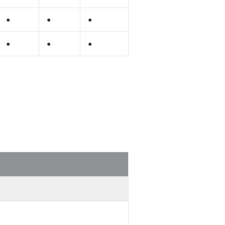
●
●
●
●
●
●
。