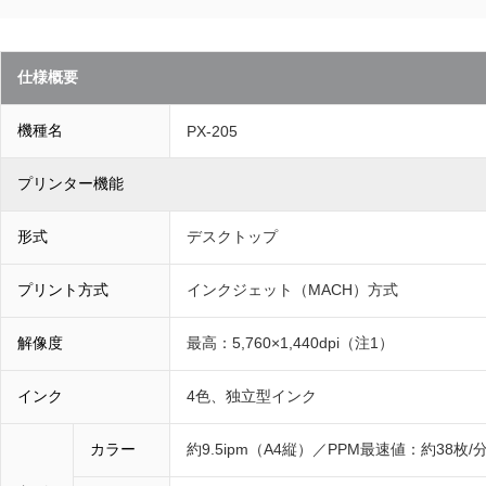
仕様概要
機種名
PX-205
プリンター機能
形式
デスクトップ
プリント方式
インクジェット（MACH）方式
解像度
最高：5,760×1,440dpi（注1）
インク
4色、独立型インク
カラー
約9.5ipm（A4縦）／PPM最速値：約38枚/