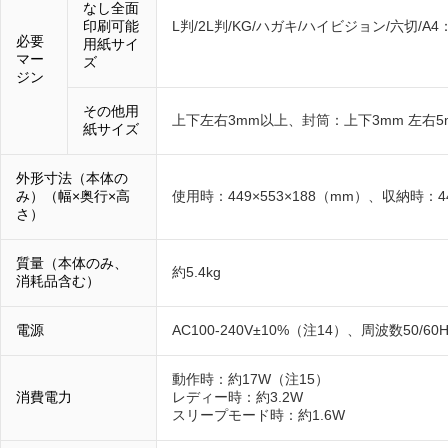
なし全面
印刷可能
L判/2L判/KG/ハガキ/ハイビジョン/六切/A
必要
用紙サイ
マー
ズ
ジン
その他用
上下左右3mm以上、封筒：上下3mm 左右5
紙サイズ
外形寸法（本体の
み）（幅×奥行×高
使用時：449×553×188（mm）、収納時：44
さ）
質量（本体のみ、
約5.4kg
消耗品含む）
電源
AC100-240V±10%（注14）、周波数50/60H
動作時：約17W（注15）
消費電力
レディー時：約3.2W
スリープモード時：約1.6W