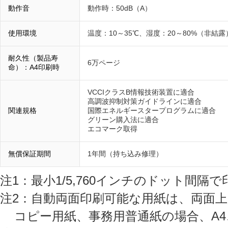
動作音
動作時：50dB（A）
使用環境
温度：10～35℃、湿度：20～80%（非結露
耐久性（製品寿
6万ページ
命）：A4印刷時
VCCIクラスB情報技術装置に適合
高調波抑制対策ガイドラインに適合
関連規格
国際エネルギースタープログラムに適合
グリーン購入法に適合
エコマーク取得
無償保証期間
1年間（持ち込み修理）
注1：最小1/5,760インチのドット間隔
注2：自動両面印刷可能な用紙は、両面上
コピー用紙、事務用普通紙の場合、A