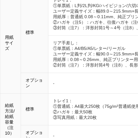
トレイ1：
①単票紙：L判/2L判/KG/ハイビジョン/六切
ユーザー定義サイズ：幅89.0～215.9mm×長さ1
用紙厚：普通紙 0.08～0.11mm、純正プリ
②ハガキ（注5）：ハガキ、往復ハガキ（注
③封筒（注7）：洋形封筒1号～4号（注8）、
標準
用紙
サイ
リア手差し：
ズ
①単票紙：A4/B5/A5/レター/リーガル
ユーザー定義サイズ：幅90.0～215.9mm×長さ2
用紙厚：0.08～0.26mm、純正プリンター用紙
②封筒（注7）：洋形封筒4号（注8）、長形封
オプショ
-
ン
トレイ1：
給紙
①普通紙：A4最大250枚（75g/m²普通紙使
標準
方法/
②ハガキ：最大50枚
給紙
③写真用紙：最大20枚
容量
（注
オプショ
10）
-