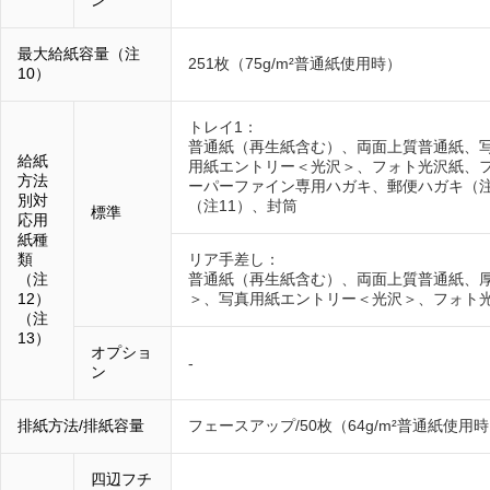
ン
最大給紙容量（注
251枚（75g/m²普通紙使用時）
10）
トレイ1：
普通紙（再生紙含む）、両面上質普通紙、
給紙
用紙エントリー＜光沢＞、フォト光沢紙、
方法
ーパーファイン専用ハガキ、郵便ハガキ（注
別対
（注11）、封筒
標準
応用
紙種
類
リア手差し：
（注
普通紙（再生紙含む）、両面上質普通紙、
12）
＞、写真用紙エントリー＜光沢＞、フォト
（注
13）
オプショ
-
ン
排紙方法/排紙容量
フェースアップ/50枚（64g/m²普通紙使用
四辺フチ