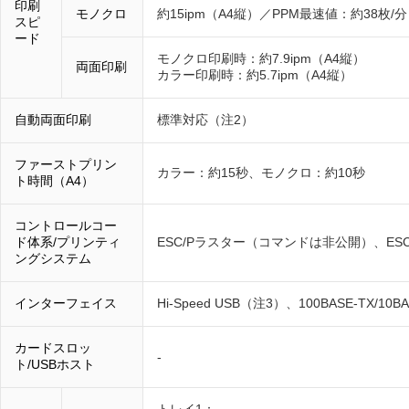
印刷
モノクロ
約15ipm（A4縦）／PPM最速値：約38枚/分
スピ
ード
モノクロ印刷時：約7.9ipm（A4縦）
両面印刷
カラー印刷時：約5.7ipm（A4縦）
自動両面印刷
標準対応（注2）
ファーストプリン
カラー：約15秒、モノクロ：約10秒
ト時間（A4）
コントロールコー
ド体系/プリンティ
ESC/Pラスター（コマンドは非公開）、ESC/
ングシステム
インターフェイス
Hi-Speed USB（注3）、100BASE-TX/10BA
カードスロッ
-
ト/USBホスト