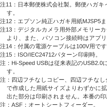
注11：日本郵便株式会社製。郵便ハガ
す。
注12：エプソン純正ハガキ用紙MJSP5ま
注13：デジタルカメラ用外部メモリー
より、また、パソコン接続時はアプ
注14：付属の電源ケーブルは100V用で
注15：ISO/IEC24712パターン印刷時。
注：Hi-Speed USBは従来表記のUSB2
す。
注：四辺フチなしコピー、四辺フチなし
で作成した用紙サイズよりわずかに拡
出た部分は印刷されません。本番の印
注：ASF：オートシートフィーダー。