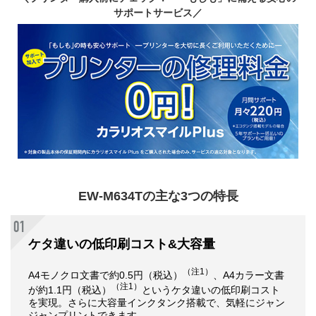
1段
サポートサービス／
L判～A4対応
（A4:最大250枚）
ー
（注1）
（注2）
印刷コスト L判写真
印刷スピード L判写真
インク・用紙合計コスト
約
75
秒
約
8.0
円（税込）
スマホ対応
自動両面プリント
無線・有線LAN
（ハガキ対応）
EW-M634Tの主な3つの特長
2.4型液晶
交換式メンテナンスボックス対応
ケタ違いの低印刷コスト&大容量
（注1）
フチなし吸収材エラー
A4モノクロ文書で約0.5円（税込）
、A4カラー文書
対応
（注1）
が約1.1円（税込）
というケタ違いの低印刷コスト
を実現。さらに大容量インクタンク搭載で、気軽にジャン
ジャンプリントできます。