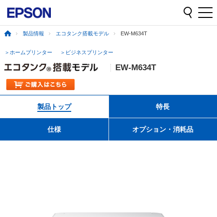
製品情報
エコタンク搭載モデル
EW-M634T
＞ホームプリンター
＞ビジネスプリンター
EW-M634T
製品トップ
特長
仕様
オプション・消耗品