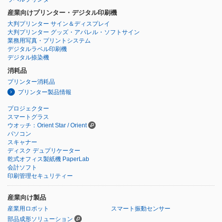
産業向けプリンター・デジタル印刷機
大判プリンター サイン＆ディスプレイ
大判プリンター グッズ・アパレル・ソフトサイン
業務用写真・プリントシステム
デジタルラベル印刷機
デジタル捺染機
消耗品
プリンター消耗品
プリンター製品情報
プロジェクター
スマートグラス
ウオッチ：Orient Star / Orient
パソコン
スキャナー
ディスク デュプリケーター
乾式オフィス製紙機 PaperLab
会計ソフト
印刷管理セキュリティー
産業向け製品
産業用ロボット
スマート振動センサー
部品成形ソリューション