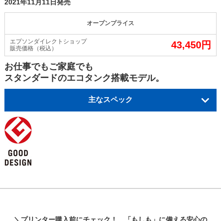
2021年11月11日発売
オープンプライス
エプソンダイレクトショップ
43,450円
販売価格（税込）
お仕事でもご家庭でも
スタンダードのエコタンク搭載モデル。
主なスペック
インク
®
®
ヤドカリ
ハリネズミ
4色
ボトルタイプ
対応インクはこちら
（注1）
（注2）
印刷コスト A4文書
印刷スピード A4文書
モノクロ
カラー
モノクロ
カラー
0.5
1.1
約
円
約
円（税込）
15
8.0
約
ipm
約
（税込）
ipm
給紙方法
印刷サイズ
＼プリンター購入前にチェック！ 「もしも」に備える安心の