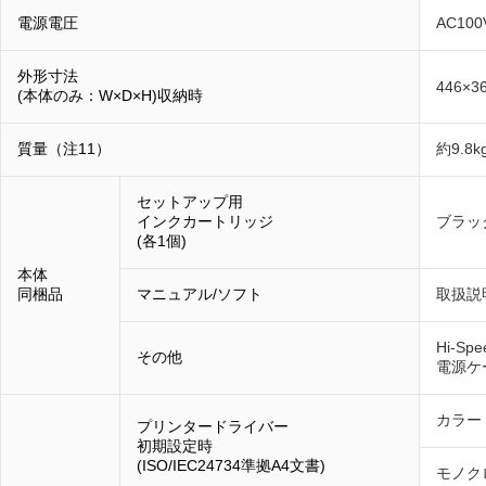
電源電圧
AC100
外形寸法
446×3
(本体のみ：W×D×H)収納時
質量（注11）
約9.8k
セットアップ用
インクカートリッジ
ブラッ
(各1個)
本体
同梱品
マニュアル/ソフト
取扱説
Hi-S
その他
電源ケ
カラー：
プリンタードライバー
初期設定時
(ISO/IEC24734準拠A4文書)
モノクロ