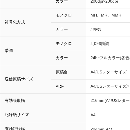
カラー
200dpi×200dpi
モノクロ
MH、MR、MMR
符号化方式
カラー
JPEG
モノクロ
4,096階調
階調
カラー
24bitフルカラー(各色8b
原稿台
A4/USレターサイズ
送信原稿サイズ
A4/USレターサイズ
ADF
有効読取幅
216mm(A4/USレ
記録紙サイズ
A4
有効記録幅
204mm(A4)