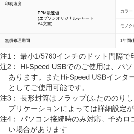
印刷速度
カラー
PPM最速値
(エプソンオリジナルチャート
A4文書)
モノク
無償修理期間
1年間
注1： 最小1/5760インチのドット間隔
注2： Hi-Speed USBでのご使用は、パ
あります。またHi-Speed USBイ
としてご使用可能です。
注3： 長形封筒はフラップ(ふたののり
プリケーションによっては詳細設定が
注4： パソコン接続時のみ対応。予め
い場合があります