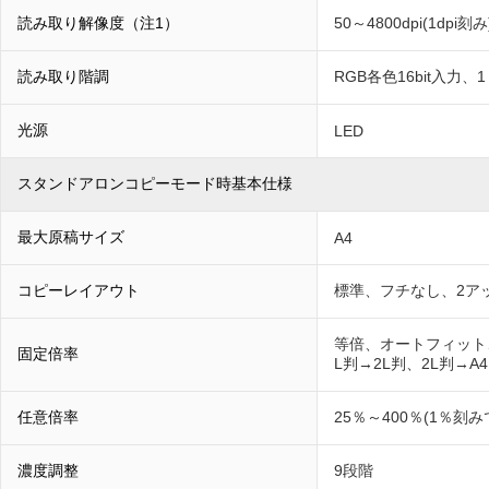
読み取り解像度（注1）
50～4800dpi(1dpi刻み
読み取り階調
RGB各色16bit入力、1
光源
LED
スタンドアロンコピーモード時基本仕様
最大原稿サイズ
A4
コピーレイアウト
標準、フチなし、2ア
等倍、オートフィット
固定倍率
L判→2L判、2L判→A
任意倍率
25％～400％(1％刻
濃度調整
9段階