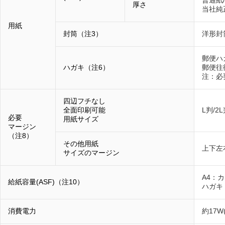
普通紙/
厚さ
当社純
用紙
封筒（注3）
洋形封
郵便ハ
ハガキ（注6）
郵便往
注：必
四辺フチなし
全面印刷可能
L判/2
必要
用紙サイズ
マージン
（注8）
その他用紙
上下左
サイズのマージン
A4：カ
給紙容量(ASF)（注10）
ハガキ
消費電力
約17