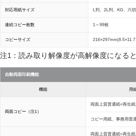
対応用紙サイズ
L判、2L判、KG、六切
連続コピー枚数
1～99枚
コピーサイズ
216×297mm(8.5×11
注1：読み取り解像度が高解像度になる
自動両面印刷機能
機能
用
両面上質普通紙<再生紙
両面コピー（注1）
コピー用紙、事務用普
両面上質普通紙<再生紙