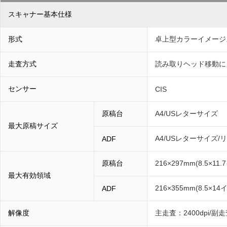
スキャナー基本仕様
形式
卓上型カラーイメージ
走査方式
読み取りヘッド移動に
センサー
CIS
原稿台
A4/USレターサイズ
最大原稿サイズ
A4/USレターサイズ/
ADF
原稿台
216×297mm(8.5×11
最大有効領域
216×355mm(8.5×14
ADF
解像度
主走査：2400dpi/副走