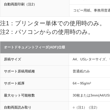
自動両面印刷（注2）
コピー用紙、事務用普
注1：プリンター単体での使用時のみ。
注2：パソコンからの使用時のみ。
オートドキュメントフィーダ(ADF)仕様
原稿サイズ
A4、USレターサイズ、
サポート原稿用紙種
普通紙のみ
サポート紙厚
64～95g/m²
最大セット可能枚数
30枚または3mm(A4/
自動両面読み取り
○（注1）（注2）