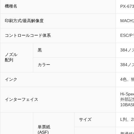
機種名
PX-67
印刷方式/最高解像度
MACH
コントロールコード体系
ESC/
黒
384ノ
ノズル
配列
カラー
384ノ
インク
4色、
Hi-S
インターフェイス
外部記憶
10BAS
サイズ
L判、
単票紙
(ASF)