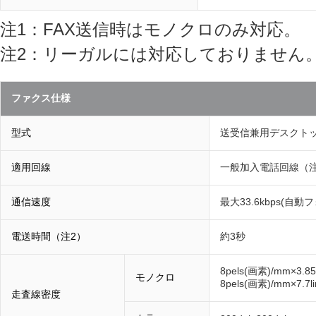
注1：FAX送信時はモノクロのみ対応。
注2：リーガルには対応しておりません
ファクス仕様
型式
送受信兼用デスクトッ
適用回線
一般加入電話回線（注
通信速度
最大33.6kbps(自
電送時間（注2）
約3秒
8pels(画素)/mm×3.85
モノクロ
8pels(画素)/mm×7.7l
走査線密度