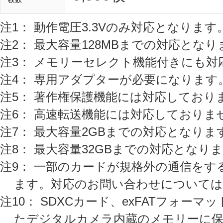
注1： 動作電圧3.3Vのみ対応となります
注2： 最大容量128MBまでの対応となり
注3： メモリーセレクト機能付きにも対
注4： 専用アダプターが必要になります
注5： 著作権保護機能には対応しており
注6： 高速転送機能には対応しておりま
注7： 最大容量2GBまでの対応となりま
注8： 最大容量32GBまでの対応となり
注9： 一部のカードが規格外の通信を
ます。対応のお問い合わせについては
注10： SDXCカード、exFATフォ
たデジタルカメラ内蔵のメモリーに保