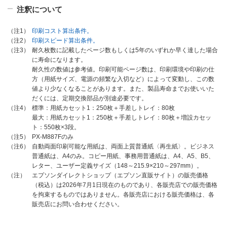
注釈について
印刷コスト算出条件。
（注1）
印刷スピード算出条件。
（注2）
耐久枚数に記載したページ数もしくは5年のいずれか早く達した場合
（注3）
に寿命になります。
耐久性の数値は参考値。印刷可能ページ数は、印刷環境や印刷の仕
方（用紙サイズ、電源の頻繁な入切など）によって変動し、この数
値より少なくなることがあります。また、製品寿命までお使いいた
だくには、定期交換部品が別途必要です。
標準：用紙カセット1：250枚＋手差しトレイ：80枚
（注4）
最大：用紙カセット1：250枚＋手差しトレイ：80枚＋増設カセッ
ト：550枚×3段。
PX-M887Fのみ
（注5）
自動両面印刷可能な用紙は、両面上質普通紙〈再生紙〉。ビジネス
（注6）
普通紙は、A4のみ。コピー用紙、事務用普通紙は、A4、A5、B5、
レター、ユーザー定義サイズ（148～215.9×210～297mm）。
エプソンダイレクトショップ（エプソン直販サイト）の販売価格
（注）
（税込）は2026年7月1日現在のものであり、各販売店での販売価格
を拘束するものではありません。各販売店における販売価格は、各
販売店にお問い合わせください。