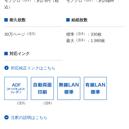
モノクロ
：約2.9円（税
モノクロ
：約25ipm
込）
耐久枚数
給紙枚数
（注3）
（注4）
30万ページ
標準
：330枚
（注4）
最大
：1,980枚
対応インク
対応純正インクはこちら
（注5）
（注6）
注釈の説明はこちら