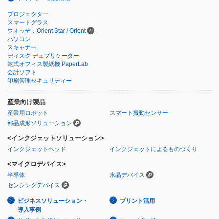
プロジェクター
スマートグラス
ウオッチ：Orient Star / Orient
パソコン
スキャナー
ディスク デュプリケーター
乾式オフィス製紙機 PaperLab
会計ソフト
印刷管理セキュリティー
産業向け製品
産業用ロボット
スマート振動センサー
部品成形ソリューション
<インクジェットソリューション>
インクジェットヘッド
インクジェットによるものづくり
<マイクロデバイス>
半導体
水晶デバイス
センシングデバイス
ビジネスソリューション・
プリント活用
導入事例