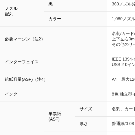
黒
360ノズル(
ノズル
配列
カラー
1,080ノズ
名刺/カード/
必要マージン（注2）
上下左右0m
その他のサ
IEEE 13
インターフェイス
USB 2.0
給紙容量(ASF)（注4）
A4：最大12
インク
8色 独立型
サイズ
名刺、カード
単票紙
(ASF)
厚さ
普通紙/0.0