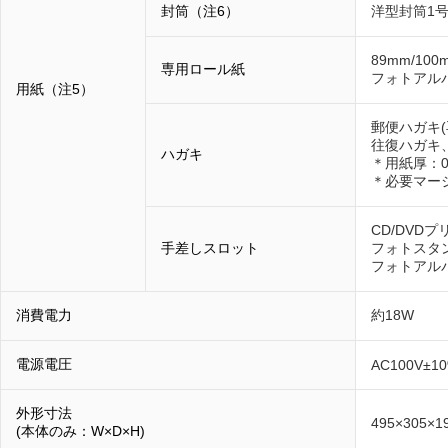
封筒（注6）
洋型封筒1号
89mm/100
専用ロール紙
フォトアルバ
用紙（注5）
郵便ハガキ(
往復ハガキ
ハガキ
＊用紙厚：0
＊必要マー
CD/DVD
手差しスロット
フォトスタ
フォトアル
消費電力
約18W
電源電圧
AC100V±1
外形寸法
495×305×1
(本体のみ：W×D×H)