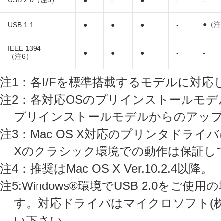
USB 2.0（注5）
●
-
●
-
-
●（注
USB 1.1
●
●
●
-
IEEE 1394
●
●
●
-
-
（注6）
注1：各I/Fを標準搭載するモデルに対応
注2：各対応OSのプリインストールモデルに対
プリインストールモデルからのアッ
注3：Mac OS X対応のプリンタドライ
Xのクラシック環境での動作は保証し
注4：推奨はMac OS X Ver.10.2.4以降。
注5:Windows®環境でUSB 2.0を
す。対応ドライバはマイクロソフト(
い下さい。