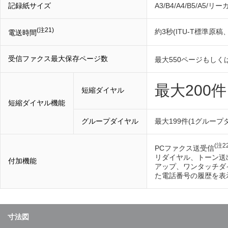
記録紙サイズ
A3/B4/A4/B5/A5/リ
(注21)
約3秒(ITU-T標準
電送時間
受信ファクス最大保存ページ数
最大550ページもしくは
最大200件
短縮ダイヤル
短縮ダイヤル機能
グループダイヤル
最大199件(1グルー
(注2
PCファクス送受信
リダイヤル、トーン送
付加機能
アップ、ワンタッチダイ
た電話番号の履歴を表
寸法図