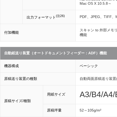
Mac OS X 10.5.8～
(注26)
PDF、JPEG、TIFF、Mu
出力フォーマット
スキャン to 外部メモリー
付加機能
機能
自動紙送り装置（オートドキュメントフィーダー：ADF）機能
機器構成
ベーシック
原稿送り装置の種類
自動両面原稿送り装置(
A3/B4/A
用紙サイズ
原稿サイズ/種類
原稿坪量
52～105g/m²