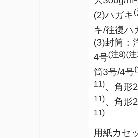
大300g/m²
(2)ハガキ
キ/往復ハ
(3)封筒
(注8)(注
4号
筒3号/4号
11)
、角形
11)
、角形2
11)
用紙カセッ