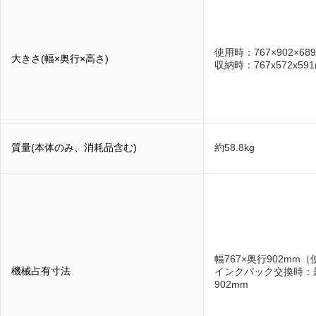
使用時：767×902×689
大きさ(幅×奥行×高さ)
収納時：767x572x591
質量(本体のみ、消耗品含む)
約58.8kg
幅767×奥行902mm
機械占有寸法
インクパック交換時：最
902mm