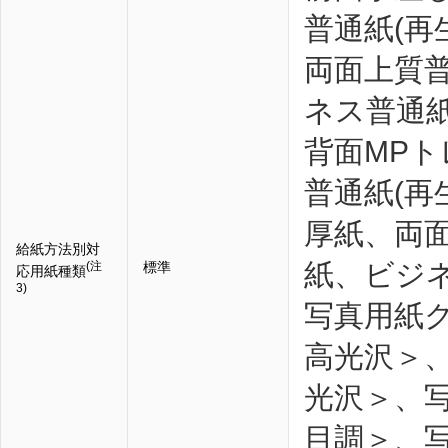
普通紙(再
両面上質
ネス普通
背面MPト
普通紙(再
厚紙、両
給紙方法別対
紙、ビジ
(注
標準
応用紙種類
3)
写真用紙
高光沢＞
光沢＞、
目調＞、