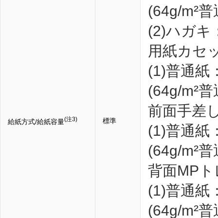
(64g/m
(2)ハガキ
用紙カセッ
(1)普通紙
(64g/m
前面手差
(注3)
標準
給紙方式/給紙容量
(1)普通紙
(64g/m
背面MPト
(1)普通紙
(64g/m