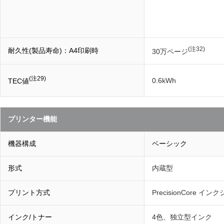
(注32)
耐久性(製品寿命)：A4印刷時
30万ページ
(注29)
0.6kWh
TEC値
プリンター機能
機器構成
ベーシック
形式
内蔵型
プリント方式
PrecisionCore イ
インク/トナー
4色、独立型インク