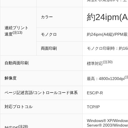
約24ipm
カラー
連続プリント
(注13)
速度
モノクロ
約24ipm(A4縦)/PP
両面印刷
モノクロ印刷時：約16ip
(注30)
自動両面印刷
標準対応
(
解像度
最高：4800x1200dpi
ページ記述言語/コントロールコード体系
ESC/P-R
対応プロトコル
TCP/IP
Windows® XP/Windows
Server® 2003/Window
(注28)
対応OS