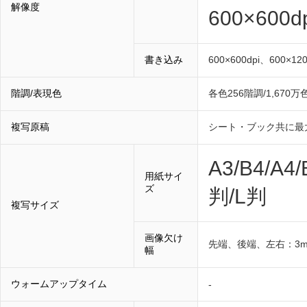
解像度
600×600
書き込み
600×600dpi、600×120
階調/表現色
各色256階調/1,670万
複写原稿
シート・ブック共に最大29
A3/B4/A4
用紙サイ
ズ
判/L判
複写サイズ
画像欠け
先端、後端、左右：3
幅
ウォームアップタイム
-