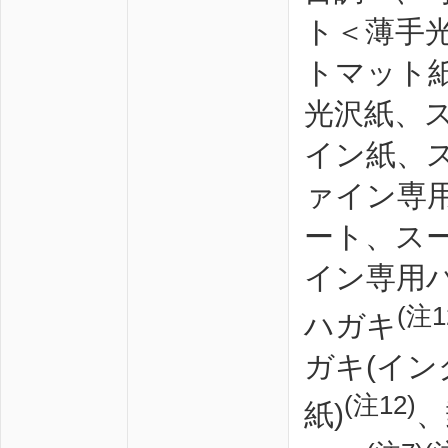
ト＜薄手
トマット
光沢紙、
イン紙、
ァイン専
ート、ス
イン専用
(注1
ハガキ
ガキ(イ
(注12)
紙)
、