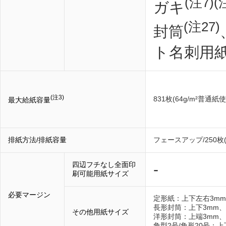
(注7)(
ガキ
(注27)
封筒
ト名刺用
(注3)
831枚(64g/m²普通紙
最大給紙容量
排紙方法/排紙容量
フェースアップ/250枚(
四辺フチなし全面印
-
刷可能用紙サイズ
必要マージン
定形紙：上下左右3mm
長形封筒：上下3mm、
その他用紙サイズ
洋形封筒：上端3mm、
角型2号/角形20号：上