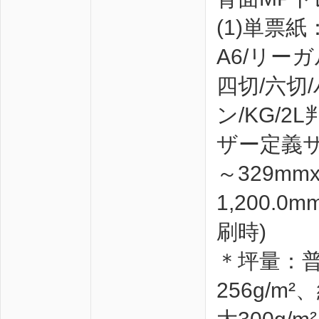
(1)単票紙
A6/リーガ
四切/六切
ン/KG/2L
ザー定義サ
～329mm
1,200.
刷時)
＊坪量：普
256g/m