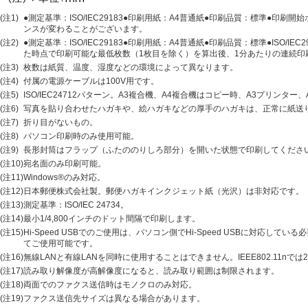
(注1)
●測定基準：ISO/IEC29183●印刷用紙：A4普通紙●印刷品質：標準●
ンスが変わることがございます。
(注2)
●測定基準：ISO/IEC29183●印刷用紙：A4普通紙●印刷品質：標準●ISO
た時点で印刷可能な最低枚数（1枚目を除く）を算出後、1分あたりの連続
(注3)
枚数は紙質、温度、湿度などの環境によって異なります。
(注4)
付属の電源ケーブルは100V用です。
(注5)
ISO/IEC24712パターン。A3複合機、A4複合機はコピー時、A3プリンタ
(注6)
写真を貼り合わせたハガキや、絵ハガキなどの厚手のハガキは、正常に紙送
(注7)
折り目がないもの。
(注8)
パソコン印刷時のみ使用可能。
(注9)
長形封筒はフラップ（ふたののりしろ部分）を開いた状態で印刷してくださ
(注10)
宛名面のみ印刷可能。
(注11)
Windows®のみ対応。
(注12)
日本郵便株式会社製。郵便ハガキインクジェット紙（光沢）は非対応です。
(注13)
測定基準：ISO/IEC 24734。
(注14)
最小1/4,800インチのドット間隔で印刷します。
(注15)
Hi-Speed USBでのご使用は、パソコン側でHi-Speed USBに対応して
てご使用可能です。
(注16)
無線LANと有線LANを同時に使用することはできません。IEEE802.11nでは
(注17)
読み取り解像度が高解像度になると、読み取り範囲は制限されます。
(注18)
両面でのファクス送信時はモノクロのみ対応。
(注19)
ファクス送信先サイズは異なる場合があります。