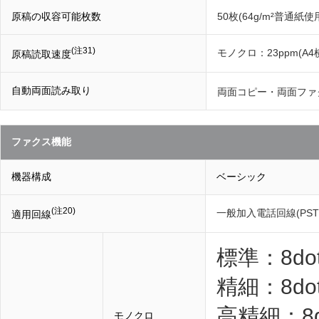
原稿の収容可能枚数
50枚(64g/m²普通紙
(注31)
モノクロ：23ppm(A4
原稿読取速度
自動両面読み取り
両面コピー・両面ファクス
ファクス機能
機器構成
ベーシック
(注20)
一般加入電話回線(PST
適用回線
標準：8dot
精細：8dot
高精細：8do
モノクロ