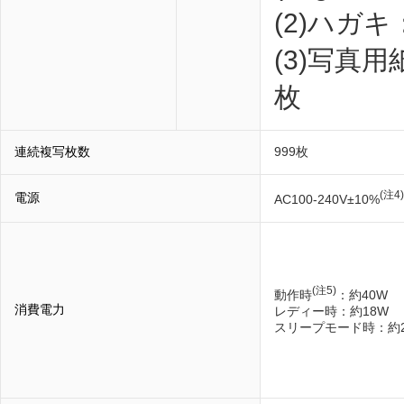
(2)ハガキ
(3)写真用
枚
連続複写枚数
999枚
(注4)
電源
AC100-240V±10%
(注5)
動作時
：約40W
消費電力
レディー時：約18W
スリープモード時：約2