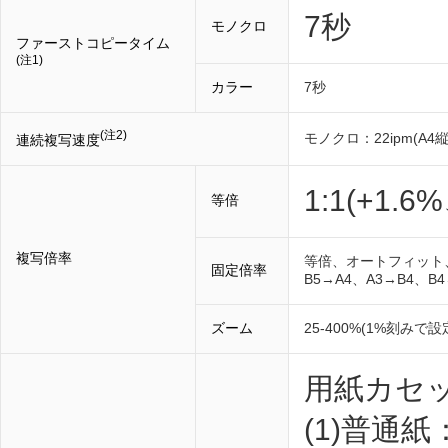
7秒
モノクロ
ファーストコピータイム
(注1)
カラー
7秒
(注2)
モノクロ：22ipm(A4縦
連続複写速度
1:1(+1.6
等倍
複写倍率
等倍、オートフィット、A
固定倍率
B5→A4、A3→B4、
ズーム
25-400%(1%刻みで設
用紙カセッ
(1)普通紙