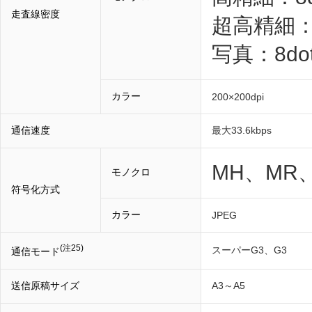
走査線密度
超高精細：16
写真：8dot
カラー
200×200dpi
通信速度
最大33.6kbps
MH、MR
モノクロ
符号化方式
カラー
JPEG
(注25)
スーパーG3、G3
通信モード
送信原稿サイズ
A3～A5