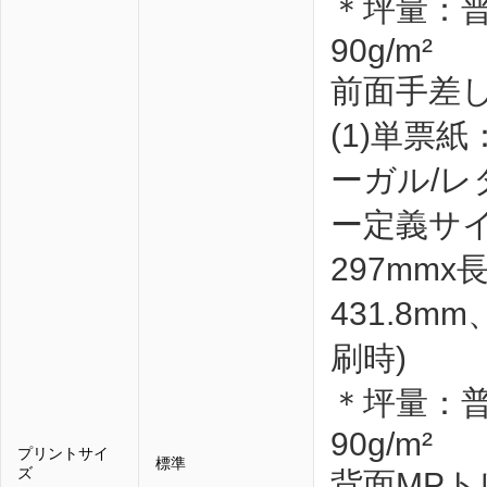
＊坪量：普
90g/m²
前面手差
(1)単票紙
ーガル/レ
ー定義サイ
297mmx
431.8m
刷時)
＊坪量：普
90g/m²
プリントサイ
標準
ズ
背面MPト