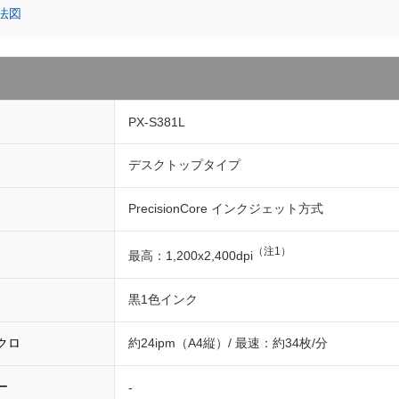
法図
PX-S381L
デスクトップタイプ
PrecisionCore インクジェット方式
（注1）
最高：1,200x2,400dpi
黒1色インク
クロ
約24ipm（A4縦）/ 最速：約34枚/分
ー
-