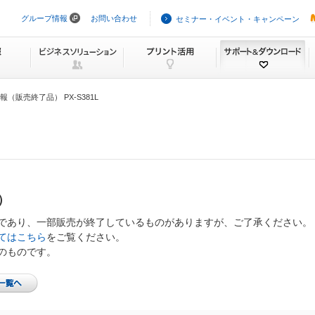
グループ情報
お問い合わせ
セミナー・イベント・キャンペーン
ナ
ビ
ゲ
ー
シ
ョ
ン
（販売終了品） PX-S381L
を
ス
キ
ッ
プ
）
であり、一部販売が終了しているものがありますが、ご了承ください。
てはこちら
をご覧ください。
のものです。