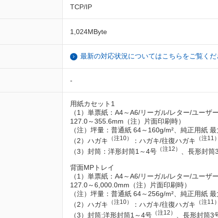
TCP/IP
1,024MByte
最新の対応状況についてはこちらをご覧くだ
-
用紙カセット1
（1）単票紙：A4～A6/リーガル/レター/ユーザー
127.0～355.6mm（注）片面印刷時）
（注）坪量：普通紙 64～160g/m²、純正用紙 最大
（注10）
（注11
（2）ハガキ
：ハガキ/往復ハガキ
（注12）
（3）封筒：洋形封筒1～4号
、長形封筒3
背面MPトレイ
（1）単票紙：A4～A6/リーガル/レター/ユーザー
127.0～6,000.0mm（注）片面印刷時）
（注）坪量：普通紙 64～256g/m²、純正用紙 最大
（注10）
（注11
（2）ハガキ
：ハガキ/往復ハガキ
（注12）
（3）封筒:洋形封筒1～4号
、長形封筒3号