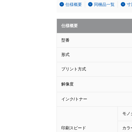
仕様概要
同梱品一覧
寸
仕様概要
型番
形式
プリント方式
解像度
インク/トナー
モノ
印刷スピード
カラ