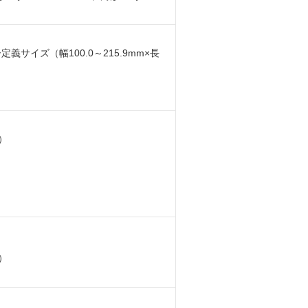
義サイズ（幅100.0～215.9mm×長
）
）
）