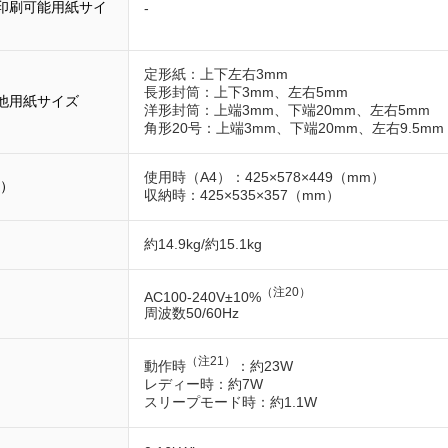
印刷可能用紙サイ
-
定形紙：上下左右3mm
長形封筒：上下3mm、左右5mm
他用紙サイズ
洋形封筒：上端3mm、下端20mm、左右5mm
角形20号：上端3mm、下端20mm、左右9.5mm
使用時（A4）：425×578×449（mm）
さ）
収納時：425×535×357（mm）
約14.9kg/約15.1kg
（注20）
AC100-240V±10%
周波数50/60Hz
（注21）
動作時
：約23W
レディー時：約7W
スリープモード時：約1.1W