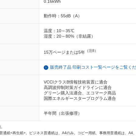
0.16kWh
動作時：55dB（A）
温度：10～35℃
湿度：20～80%（非結露）
（注8）
15万ページまたは5年
販売終了品 印刷コスト一覧ページをご覧く
VCCIクラスB情報技術装置に適合
高調波抑制対策ガイドラインに適合
グリーン購入法適合、エコマーク商品
国際エネルギースタープログラム適合
半年間（出張修理）
刷。
通紙<再生紙>。ビジネス普通紙は、A4のみ。コピー用紙、事務用普通紙は、A4、