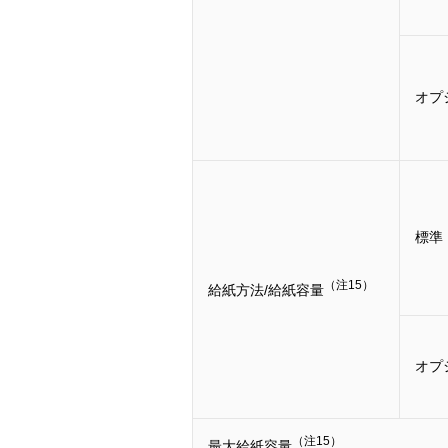
オプ
標準
（注15）
給紙方法/給紙容量
オプ
（注15）
最大給紙容量