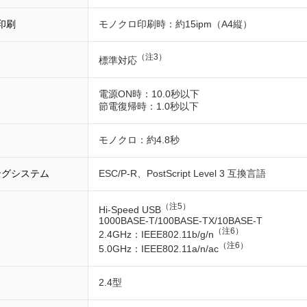
印刷
モノクロ印刷時：約15ipm（A4縦）
（注3）
標準対応
電源ON時：10.0秒以下
節電復帰時：1.0秒以下
モノクロ：約4.8秒
ングシステム
ESC/P-R、PostScript Level 3 互換言語
（注5）
Hi-Speed USB
1000BASE-T/100BASE-TX/10BASE-T
（注6）
2.4GHz：IEEE802.11b/g/n
（注6）
5.0GHz：IEEE802.11a/n/ac
2.4型