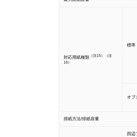
標準
（注15）
（注
対応用紙種類
16）
オプ
排紙方法/排紙容量
四辺