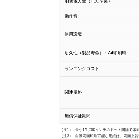
消費電力量（TEC準拠）
動作音
使用環境
耐久性（製品寿命）：A4印刷時
ランニングコスト
関連規格
無償保証期間
（注1）
最小1/1,200インチのドット間隔で印
（注3）
自動両面印刷可能な用紙は、両面上質普