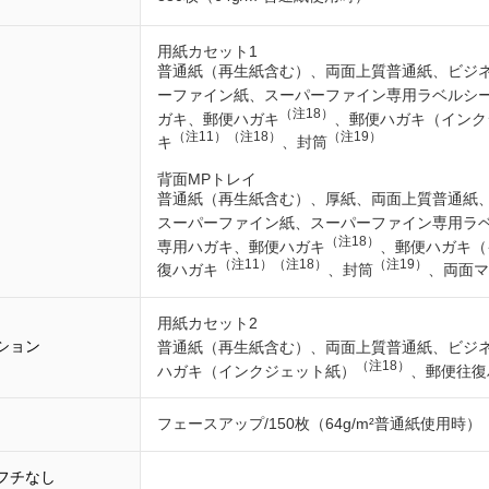
用紙カセット1
普通紙（再生紙含む）、両面上質普通紙、ビジ
ーファイン紙、スーパーファイン専用ラベルシ
（注18）
ガキ、郵便ハガキ
、郵便ハガキ（インク
（注11）
（注18）
（注19）
キ
、封筒
背面MPトレイ
普通紙（再生紙含む）、厚紙、両面上質普通紙
スーパーファイン紙、スーパーファイン専用ラ
（注18）
専用ハガキ、郵便ハガキ
、郵便ハガキ（
（注11）
（注18）
（注19）
復ハガキ
、封筒
、両面マ
用紙カセット2
ション
普通紙（再生紙含む）、両面上質普通紙、ビジ
（注18）
ハガキ（インクジェット紙）
、郵便往復
フェースアップ/150枚（64g/m²普通紙使用時）
フチなし