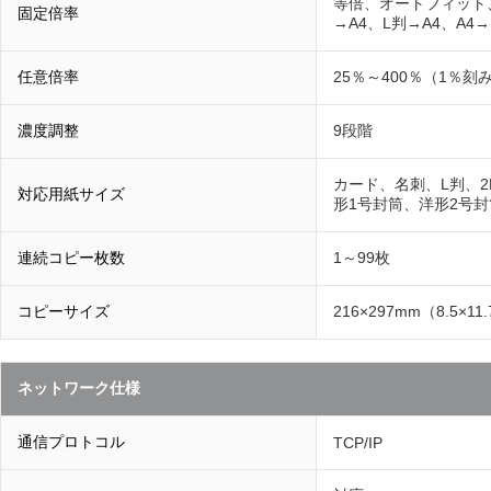
等倍、オートフィット、
固定倍率
→A4、L判→A4、A4→
任意倍率
25％～400％（1％
濃度調整
9段階
カード、名刺、L判、2
対応用紙サイズ
形1号封筒、洋形2号封筒
連続コピー枚数
1～99枚
コピーサイズ
216×297mm（8.5×1
ネットワーク仕様
通信プロトコル
TCP/IP