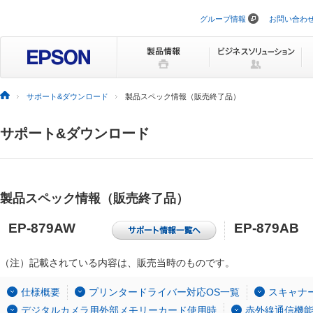
グループ情報
お問い合わ
ナ
ビ
ゲ
ー
シ
ョ
ン
サポート&ダウンロード
製品スペック情報（販売終了品）
を
ス
キ
サポート&ダウンロード
ッ
プ
製品スペック情報（販売終了品）
EP-879AW
EP-879AB
（注）記載されている内容は、販売当時のものです。
仕様概要
プリンタードライバー対応OS一覧
スキャナ
デジタルカメラ用外部メモリーカード使用時
赤外線通信機