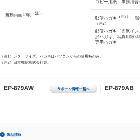
コピー用紙、事務用普
（注1）
自動両面印刷
（注2）
郵便ハガキ
、郵
（注2）
郵便ハガキ（光沢イン
沢ハガキ、写真用紙<
専用ハガキ
（注1）
レターサイズ、ハガキはパソコンからの使用時のみ。
（注2）
日本郵便株式会社製。
EP-879AW
EP-879AB
製品情報