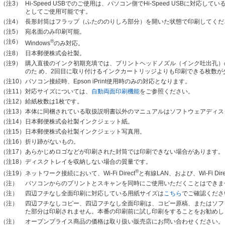
（注3）
Hi-Speed USBでのご使用は、パソコン側でHi-Speed USBに対応し
としてご使用可能です。
（注4）
長形封筒はフラップ（ふたののりしろ部分）を開いた状態で印刷してくだ
（注5）
宛名面のみ印刷可能。
（注6）
®
Windows
のみ対応。
（注8）
日本郵便株式会社製。
（注9）
購入直後のインク初期充填では、プリントヘッドノズル（インク吐出孔）
のた め、2回目に取り付けるインクカートリッジよりも印刷できる枚数が
（注10）
パソコン接続時、Epson iPrint使用時のみの対応となります。
（注11）
対応サイズについては、
自動両面印刷機能
をご参照ください。
（注12）
給紙枚数は1枚です。
（注13）
本体に同梱されている取扱説明書以外のマニュアルはソフトウェアディス
（注14）
日本郵便株式会社製インクジェット紙。
（注15）
日本郵便株式会社製インクジェット写真用。
（注16）
折り跡がないもの。
（注17）
あらかじめロゴなどが印刷された封筒では印刷できない場合があります。
（注18）
ディスクトレイを収納しない場合の質量です。
®
ネットワーク接続において、Wi-Fi Direct
と有線LAN、および、Wi-Fi Dire
（注19）
（注）
パソコンからのプリントとスキャンを同時にご使用いただくことはできま
（注）
四辺フチなし全面印刷に対応している用紙サイズは
こちら
でご確認くださ
（注）
四辺フチなしコピー、四辺フチなし全面印刷は、コピー原稿、またはソフ
た部分は印刷されません。本番の印刷前に試し印刷をすることをお勧めし
（注）
オープンプライス商品の価格は取り扱い販売店にお問い合わせください。