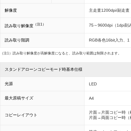
解像度
主走査1200dpi/副走査：
（注1）
75～9600dpi（1dpi
読み取り解像度
読み取り階調
RGB各色16bit入力、1
（注1）
読み取り解像度が高解像度になると、読み取り範囲は制限されます。
スタンドアローンコピーモード時基本仕様
光源
LED
最大原稿サイズ
A4
片面→片面コピー時（
コピーレイアウト
片面→両面コピー時（