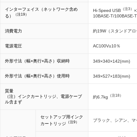
インターフェイス（ネットワーク含め
（注3）
Hi-Speed USB
（注19）
る）
10BASE-T/100BASE-
消費電力
約19W（スタンドア
電源電圧
AC100V±10％
外形寸法（幅×奥行×高さ）収納時
349×340×142(mm)
外形寸法（幅×奥行×高さ）使用時
349×527×183(mm)
質量
（注18）
（注）インクカートリッジ、電源ケーブ
約6.7kg
ル含まず
セットアップ用インク
ブラック、シアン、マ
（注9）
カートリッジ