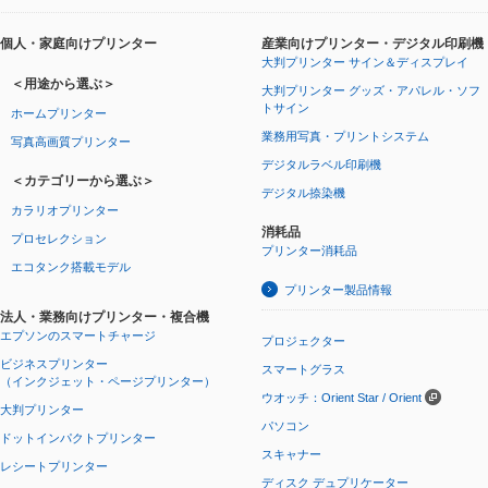
個人・家庭向けプリンター
産業向けプリンター・デジタル印刷機
大判プリンター サイン＆ディスプレイ
＜用途から選ぶ＞
大判プリンター グッズ・アパレル・ソフ
トサイン
ホームプリンター
業務用写真・プリントシステム
写真高画質プリンター
デジタルラベル印刷機
＜カテゴリーから選ぶ＞
デジタル捺染機
カラリオプリンター
消耗品
プロセレクション
プリンター消耗品
エコタンク搭載モデル
プリンター製品情報
法人・業務向けプリンター・複合機
エプソンのスマートチャージ
プロジェクター
ビジネスプリンター
スマートグラス
（インクジェット・ページプリンター）
ウオッチ：Orient Star / Orient
大判プリンター
パソコン
ドットインパクトプリンター
スキャナー
レシートプリンター
ディスク デュプリケーター