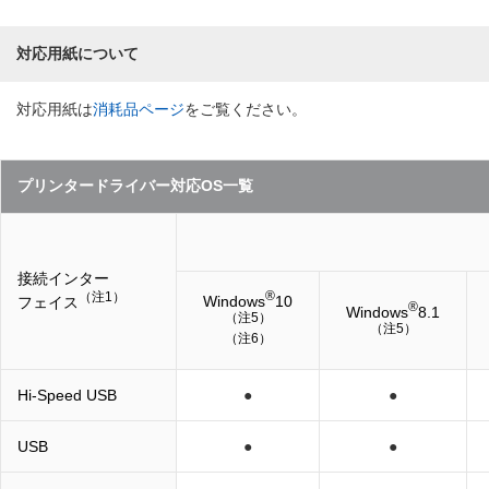
対応用紙について
対応用紙は
消耗品ページ
をご覧ください。
プリンタードライバー対応OS一覧
接続インター
®
（注1）
Windows
10
フェイス
®
Windows
8.1
（注5）
（注5）
（注6）
Hi-Speed USB
●
●
USB
●
●