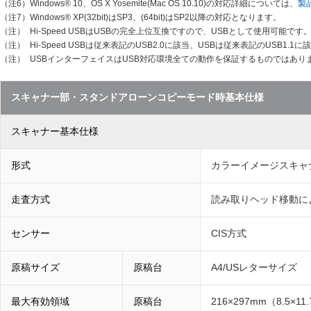
（注6）
Windows® 10、OS X Yosemite(Mac OS 10.10)の対応詳細については、
製
（注7）
Windows® XP(32bit)はSP3、(64bit)はSP2以降の対応となります。
（注）
Hi-Speed USBはUSBの完全上位互換ですので、USBとして使用可能です
（注）
Hi-Speed USBは従来表記のUSB2.0に該当、USBは従来表記のUSB1.1
（注）
USBインターフェイスはUSB対応環境全ての動作を保証するものではあり
スキャナー部・スタンドアローンコピーモード時基本仕様
スキャナー基本仕様
形式
カラーイメージスキャ
走査方式
読み取りヘッド移動に
センサー
CIS方式
原稿サイズ
原稿台
A4/USレターサイズ
最大有効領域
原稿台
216×297mm（8.5×1