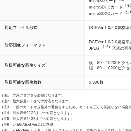
microSDカード
（注
microSDHCカード
（注
microSDXCカード
対応ファイル形式
DCFVer.1.0/2.0規格
DCFVer.1.0/2.
対応画像フォーマット
（注6）
JPEG
形式の画
横：80～10200ピクセ
取扱可能な画像サイズ
縦：80～10200ピクセ
取扱可能な画像枚数
9,990枚
（注1）
専用アダプタが必要になります。
（注2）
最大容量2GBまでの対応となります。
（注3）
一部のカードが規格外の通信をするため、カードを正しく認識しない場合
（注4）
最大容量32GBまでの対応となります。
（注5）
最大容量64GBまでの対応となります。
（注6）
JPEGのExif Ver.2.3に準拠。
（注）
xD-Picture カード、メモリースティックなど、本体のカードスロッ