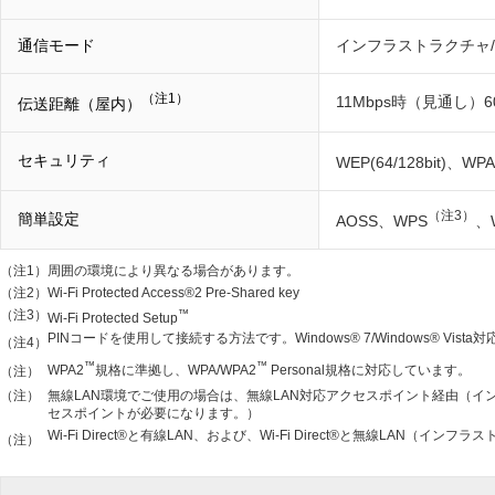
通信モード
インフラストラクチャ/Wi-F
（注1）
11Mbps時（見通し）6
伝送距離（屋内）
セキュリティ
WEP(64/128bit)、WPA
（注3）
簡単設定
AOSS、WPS
、
（注1）
周囲の環境により異なる場合があります。
（注2）
Wi-Fi Protected Access®2 Pre-Shared key
（注3）
™
Wi-Fi Protected Setup
PINコードを使用して接続する方法です。Windows® 7/Windows® Vista
（注4）
™
™
WPA2
規格に準拠し、WPA/WPA2
Personal規格に対応しています。
（注）
（注）
無線LAN環境でご使用の場合は、無線LAN対応アクセスポイント経由（イ
セスポイントが必要になります。）
Wi-Fi Direct®と有線LAN、および、Wi-Fi Direct®と無線LAN
（注）