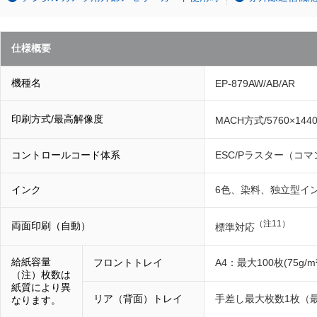
仕様概要
機種名
EP-879AW/AB/AR
印刷方式/最高解像度
MACH方式/5760×1440
コントロールコード体系
ESC/Pラスター（コマ
インク
6色、染料、独立型イ
（注11）
両面印刷（自動）
標準対応
給紙容量
フロントトレイ
A4：最大100枚(75
（注）枚数は
紙質により異
リア（背面）トレイ
手差し最大枚数1枚（最
なります。