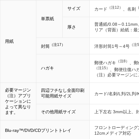
（注12）
（
サイズ
カード
、名刺
単票紙
普通紙/0.08～0.11
厚さ
リア（背面）給紙：最大
用紙
（注17）
（注
封筒
洋形封筒1号～4号
（注8）
郵便ハガキ
、郵
ハガキ
（注15）
、郵便往復ハ
（注）必要マージンに
必要マージン
四辺フチなし全面印刷
カード/名刺/L判/2L判
（注）アプリ
可能用紙サイズ
ケーションに
よって異なり
その他用紙サイズ
上下左右 3mm以上、封
ます。
フロントローディング
Blu-ray™/DVD/CDプリントトレイ
12cmメディア対応