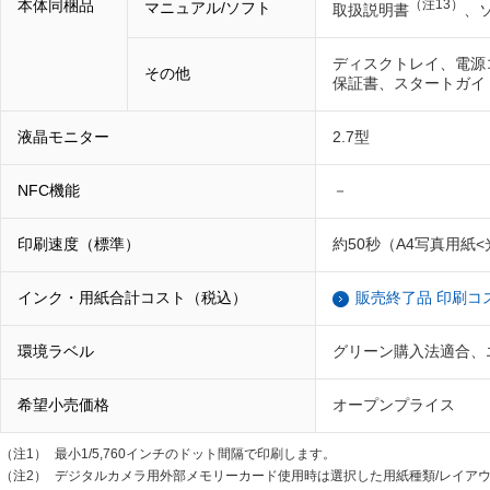
本体同梱品
（注13）
マニュアル/ソフト
取扱説明書
、
ディスクトレイ、電源
その他
保証書、スタートガイ
液晶モニター
2.7型
NFC機能
－
印刷速度（標準）
約50秒（A4写真用紙<
インク・用紙合計コスト（税込）
販売終了品 印刷コ
環境ラベル
グリーン購入法適合、
希望小売価格
オープンプライス
（注1）
最小1/5,760インチのドット間隔で印刷します。
（注2）
デジタルカメラ用外部メモリーカード使用時は選択した用紙種類/レイア