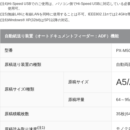
(注4)
Hi-Speed USBでのご使用は、パソコン側でHi-Speed USBに対応してい
使用可。
(注5)
無線LANと有線LANを同時に使用することは不可。IEEE802.11nでは2.4GH
(注6)
Windows® XP(32bit)はSP1以降の対応。
自動紙送り装置（オートドキュメントフィーダー：ADF）機能
型番
PX-M5
原稿送り装置の種類
自動両
A5
原稿サイズ
原稿サイズ/種類
原稿坪量
64～95
原稿積載枚数
35枚(
(注1)
モノクロ
原稿読み取り速度