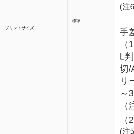
(注6
標準
プリントサイズ
手
（
L判
切/
リ
～3
（注
（
(注5