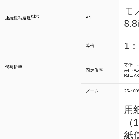
モ
(注2)
A4
連続複写速度
8.
1：
等倍
等倍、オ
複写倍率
固定倍率
A4→A
B4→A
ズーム
25-4
用
（1
紙