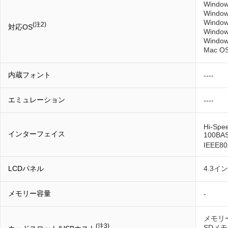
Windo
Windo
Window
(注2)
対応OS
Window
Window
Mac OS
内蔵フォント
----
エミュレーション
----
Hi-Spe
インターフェイス
100BA
IEEE80
LCDパネル
4.3イ
メモリー容量
-
メモリー
(注3)
SDメ