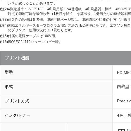
ンスが変わることがあります。
(注2)
●測定基準：ISO29183 ●印刷用紙：A4普通紙 ●印刷品質：標準 ●ISO
時点で印刷可能な最低枚数（1枚目を除く）を算出後、1分当たりの連続印刷
(注3)
耐久性の数値は参考値。印刷可能ページ数は、印刷環境や印刷の仕方（用紙サ
(注4)
国際エネルギースタープログラム測定方法のTEC基準に基づき、エプソン独自で
のプリンター使用状況により異なります。
(注5)
付属の電源ケーブルは100V用。
(注6)
ISO/IEC24712パターンコピー時。
プリント機能
型番
PX-M5
形式
内蔵型
プリント方式
Preci
インク/トナー
4色、