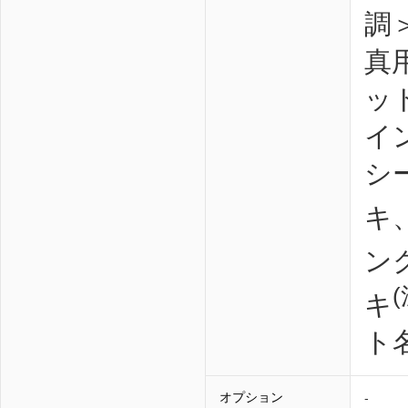
調
真
ッ
イ
シ
キ
ン
(
キ
ト
オプション
-