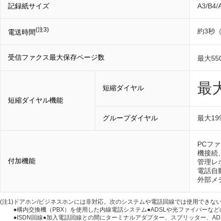
記録紙サイズ
A3/B4
(注3)
約3秒
電送時間
受信ファクス最大保存ページ数
最大55
最大
短縮ダイヤル
短縮ダイヤル機能
グループダイヤル
最大1
PCフ
機接続
付加機能
管理レ
電話自
外部メ
(注1)
ドアホン/ビジネスホンには非対応。次のシステムや電話回線では使用できな
●構内交換機（PBX）を使用した内線電話システム●ADSLや光ファイバーな
●ISDN回線●加入電話回線との間にターミナルアダプター、スプリッター、