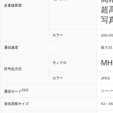
走査線密度
超高
写真
カラー
200×20
通信速度
最大33.
M
モノクロ
符号化方式
カラー
JPEG
(注2)
スーパー
通信モード
送信原稿サイズ
A3～A5