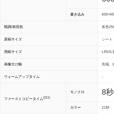
書き込み
600×60
階調/表現色
各色25
原稿サイズ
シート・
用紙サイズ
L判/2L
画像欠け幅
先端、
ウォームアップタイム
-
8秒
モノクロ
(注1)
ファーストコピータイム
カラー
21秒