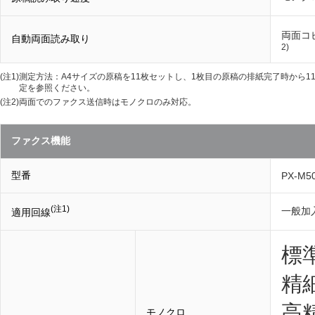
両面コピ
自動両面読み取り
2)
(注1)
測定方法：A4サイズの原稿を11枚セットし、1枚目の原稿の排紙完了時から1
定を参照ください。
(注2)
両面でのファクス送信時はモノクロのみ対応。
ファクス機能
型番
PX-M5
(注1)
一般加
適用回線
標準
精細
高精
モノクロ