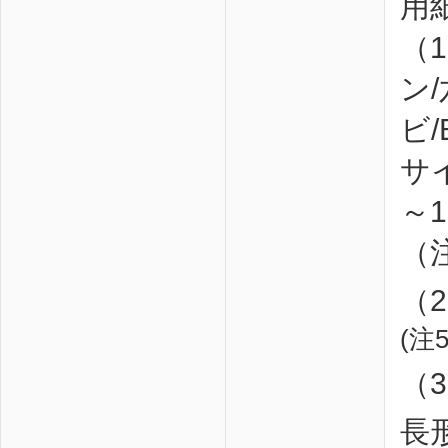
用
（
ン/
ビ/
サイ
～1
（注
（
(注5
（
長