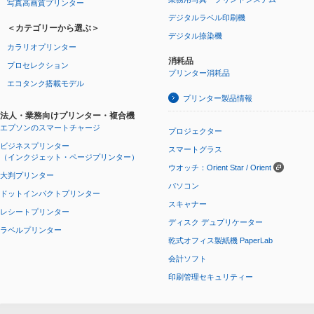
写真高画質プリンター
デジタルラベル印刷機
＜カテゴリーから選ぶ＞
デジタル捺染機
カラリオプリンター
消耗品
プロセレクション
プリンター消耗品
エコタンク搭載モデル
プリンター製品情報
法人・業務向けプリンター・複合機
エプソンのスマートチャージ
プロジェクター
ビジネスプリンター
スマートグラス
（インクジェット・ページプリンター）
ウオッチ：Orient Star / Orient
大判プリンター
パソコン
ドットインパクトプリンター
スキャナー
レシートプリンター
ディスク デュプリケーター
ラベルプリンター
乾式オフィス製紙機 PaperLab
会計ソフト
印刷管理セキュリティー