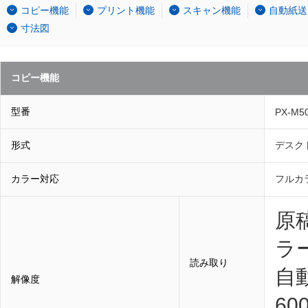
コピー機能
プリント機能
スキャン機能
自動紙送
寸法図
コピー機能
型番
PX-M5
形式
デスク
カラー対応
フルカ
原稿
ラ
読み取り
自動
解像度
60