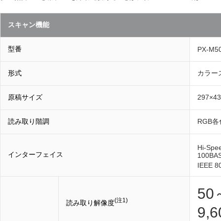
スキャン機能
型番
PX-M5
形式
カラー
原稿サイズ
297×4
読み取り階調
RGB各
Hi-Spe
インターフェイス
100BA
IEEE 8
50
(注1)
読み取り解像度
9,6