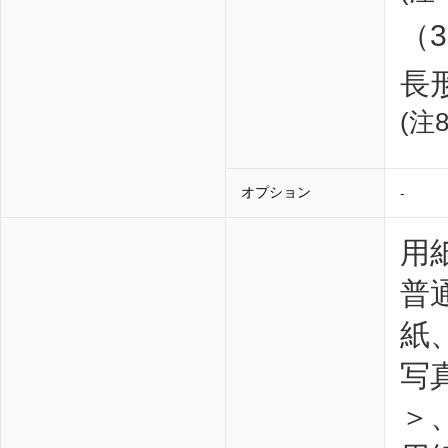
（
長
(注8
オプション
-
用
普
紙
写
＞