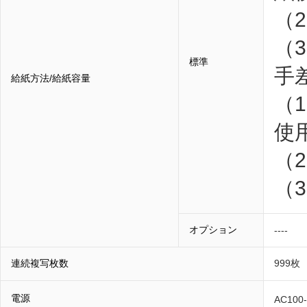
（
（
標準
手
給紙方法/給紙容量
（
使
（
（
オプション
----
連続複写枚数
999枚
電源
AC100