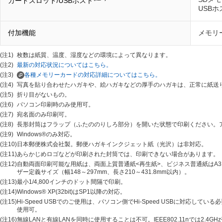
カードスロット/USBホスト
USBホ
付加機能
メモリ
(注1)
枚数は紙質、温度、湿度などの環境によって異なります。
(注2)
最新の対応状況についてはこちら。
(注3)
各種メモリーカードの対応詳細についてはこちら。
(注4)
写真を貼り合わせたハガキや、絵ハガキなどの厚手のハガキは、正常に紙送
(注5)
折り目がないもの。
(注6)
パソコン印刷時のみ使用可。
(注7)
宛名面のみ印刷可。
(注8)
長形封筒はフラップ（ふたののりしろ部分）を開いた状態で印刷ください。
(注9)
Windows®のみ対応。
(注10)
日本郵便株式会社製。郵便ハガキインクジェット紙（光沢）は非対応。
(注11)
あらかじめロゴなどが印刷された封筒では、印刷できない場合があります。
(注12)
自動両面印刷可能な用紙は、両面上質普通紙<再生紙>、ビジネス普通紙はA3、
ザー定義サイズ（幅148～297mm、長さ210～431.8mm以内）。
(注13)
最小1/4,800インチのドット間隔で印刷。
(注14)
Windows® XP(32bit)はSP1以降の対応。
(注15)
Hi-Speed USBでのご使用は、パソコン側でHi-Speed USBに対応して
使用可。
(注16)
無線LANと有線LANを同時に使用することは不可。IEEE802.11nでは2.4G