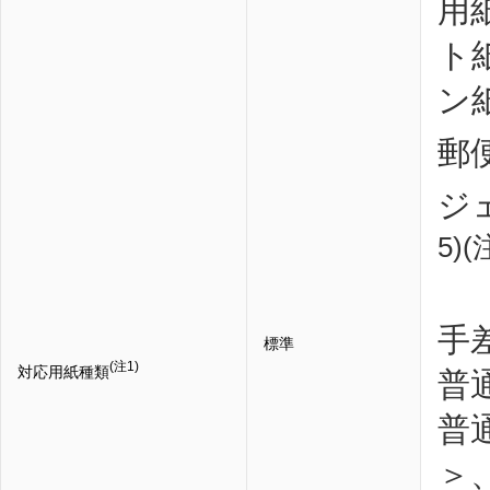
用
ト
ン
郵
ジ
5)(
手
標準
(注1)
対応用紙種類
普
普
＞