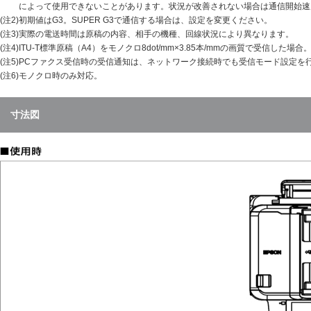
によって使用できないことがあります。状況が改善されない場合は通信開始速度1
(注2)
初期値はG3。SUPER G3で通信する場合は、設定を変更ください。
(注3)
実際の電送時間は原稿の内容、相手の機種、回線状況により異なります。
(注4)
ITU-T標準原稿（A4）をモノクロ8dot/mm×3.85本/mmの画質で受信した場合
(注5)
PCファクス受信時の受信通知は、ネットワーク接続時でも受信モード設定を行
(注6)
モノクロ時のみ対応。
寸法図