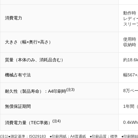
動作時
消費電力
レディー
スリー
使用時：
大きさ（幅×奥行×高さ）
収納時：
質量（本体のみ、消耗品含む）
約18.6
機械占有寸法
幅567
(注3)
8万ペ
耐久性（製品寿命）：A4印刷時
無償保証期間
1年間
(注4)
0.4kWh
消費電力量（TEC準拠）
(注1)
●測定基準：ISO29183 ●印刷用紙：A4普通紙 ●印刷品質：標準 ●