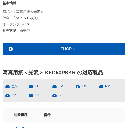
基本情報
商品名：
写真用紙＜光沢＞
仕様：
六切：５０枚入り
オープンプライス
販売状況：
販売中
SHOPへ
写真用紙＜光沢＞ K6G50PSKR の対応製品
全て
EC
EP
EW
PM
PP
PX
SC
対象機種
備考