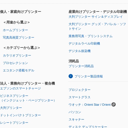
個人・家庭向けプリンター
産業向けプリンター・デジタル印刷機
大判プリンター サイン＆ディスプレイ
＜用途から選ぶ＞
大判プリンター グッズ・アパレル・ソフ
トサイン
ホームプリンター
業務用写真・プリントシステム
写真高画質プリンター
デジタルラベル印刷機
＜カテゴリーから選ぶ＞
デジタル捺染機
カラリオプリンター
消耗品
プロセレクション
プリンター消耗品
エコタンク搭載モデル
プリンター製品情報
法人・業務向けプリンター・複合機
エプソンのスマートチャージ
プロジェクター
ビジネスプリンター
スマートグラス
（インクジェット・ページプリンター）
ウオッチ：Orient Star / Orient
大判プリンター
パソコン
ドットインパクトプリンター
スキャナー
レシートプリンター
ディスク デュプリケーター