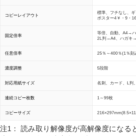
標準、フチなし、ギリ
コピーレイアウト
ポスター4￥・9・
等倍、自動、A4→
固定倍率
2L判→A4、ハガキ
任意倍率
25％～400％(1％
濃度調整
5段階
対応用紙サイズ
名刺、カード、L判、
連続コピー枚数
1～99枚
コピーサイズ
216×297mm(8.5×1
注1： 読み取り解像度が高解像度にな