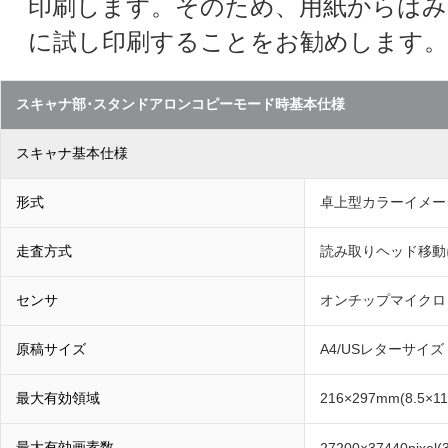
印刷します。そのため、用紙からはみ
に試し印刷することをお勧めします。
スキャナ部･スタンドアロンコピーモード時基本仕様
スキャナ基本仕様
形式
卓上型カラーイメー
走査方式
読み取りヘッド移動
センサ
オンチップマイクロレン
原稿サイズ
A4/USレターサイズ
最大有効領域
216×297mm(8.5×1
最大有効画素数