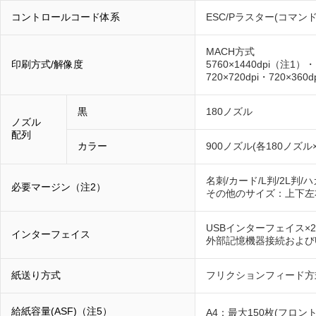
コントロールコード体系
ESC/Pラスター(コマン
MACH方式
印刷方式/解像度
5760×1440dpi（注1）・1
720×720dpi・720×360d
黒
180ノズル
ノズル
配列
カラー
900ノズル(各180ノズル×
名刺/カード/L判/2L判/
必要マージン（注2）
その他のサイズ：上下左
USBインターフェイス×2
インターフェイス
外部記憶機器接続およびUSB DI
紙送り方式
フリクションフィード方
給紙容量(ASF)（注5）
A4：最大150枚(フロント・