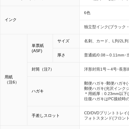
6色
インク
独立型インク(ブラック
サイズ
名刺、カード、L判/2L判
単票紙
(ASF)
厚さ
普通紙/0.08～0.11m
封筒（注7）
洋形封筒1号～4号･長形
用紙
（注6）
郵便ハガキ･郵便ハガキ(
郵便ハガキ(光沢インクジ
ハガキ
＊用紙厚：0.23mm以下(
往復ハガキはPC接続時
CD/DVDプリントトレ
手差しスロット
フォトスタンド(フロン