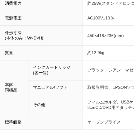
消費電力
約25W(スタンドアロン
電源電圧
AC100V±10％
外形寸法
450×418×236(mm)
(本体のみ：W×D×H)
質量
約12.9kg
インクカートリッジ
ブラック・シアン・マゼ
(各一個)
本体
マニュアル/ソフト
取扱説明書、EPSONソフ
同梱品
フィルムホルダ、USBケー
その他
8cmCD/DVD用アタッ
標準価格
オープンプライス