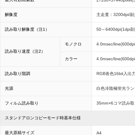
27200×37440pixel(
解像度
主走査：3200dpi/副
読み取り解像度（注1）
50～6400dpi(1dpi
モノクロ
4.0msec/line(600d
読み取り速度（注2）
カラー
4.0msec/line(600d
読み取り階調
RGB各色16bit入出
光源
白色冷陰極蛍光ラン
フィルム読み取り
35mm×6コマ読み
スタンドアロンコピーモード時基本仕様
最大原稿サイズ
A4