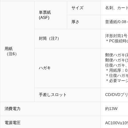
サイズ
名刺、カード
単票紙
(ASF)
厚さ
普通紙/0.0
洋形封筒1号
封筒（注7）
＊PC接続時
用紙
（注6）
郵便ハガキ(
郵便ハガキ(
往復ハガキ
ハガキ
＊用紙厚：0.
＊往復ハガ
＊必要マー
手差しスロット
CD/DVD
消費電力
約13W
電源電圧
AC100V±10