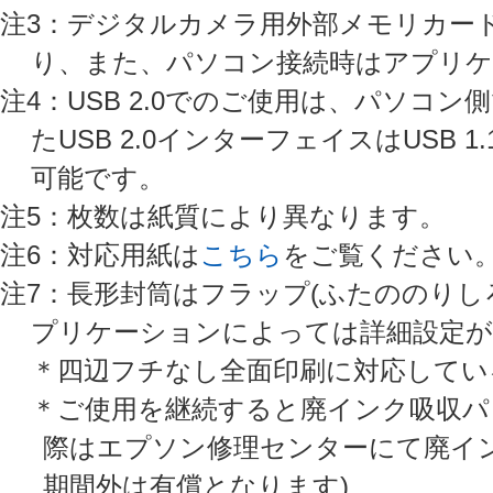
注3：デジタルカメラ用外部メモリカー
り、また、パソコン接続時はアプリ
注4：USB 2.0でのご使用は、パソコン
たUSB 2.0インターフェイスはUSB 
可能です。
注5：枚数は紙質により異なります。
注6：対応用紙は
こちら
をご覧ください
注7：長形封筒はフラップ(ふたののりし
プリケーションによっては詳細設定が
＊四辺フチなし全面印刷に対応してい
＊ご使用を継続すると廃インク吸収パ
際はエプソン修理センターにて廃イ
期間外は有償となります)