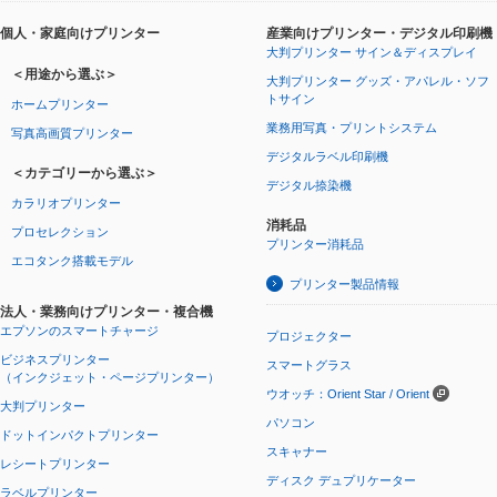
個人・家庭向けプリンター
産業向けプリンター・デジタル印刷機
大判プリンター サイン＆ディスプレイ
＜用途から選ぶ＞
大判プリンター グッズ・アパレル・ソフ
トサイン
ホームプリンター
業務用写真・プリントシステム
写真高画質プリンター
デジタルラベル印刷機
＜カテゴリーから選ぶ＞
デジタル捺染機
カラリオプリンター
消耗品
プロセレクション
プリンター消耗品
エコタンク搭載モデル
プリンター製品情報
法人・業務向けプリンター・複合機
エプソンのスマートチャージ
プロジェクター
ビジネスプリンター
スマートグラス
（インクジェット・ページプリンター）
ウオッチ：Orient Star / Orient
大判プリンター
パソコン
ドットインパクトプリンター
スキャナー
レシートプリンター
ディスク デュプリケーター
ラベルプリンター