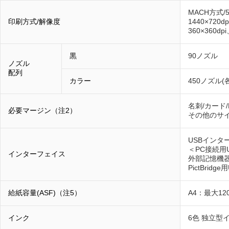
MACH方式/5
印刷方式/解像度
1440×720d
360×360dpi
黒
90ノズル
ノズル
配列
カラー
450ノズル(
名刺/カード/
必要マージン（注2）
その他のサ
USBインタ
＜PC接続用U
インターフェイス
外部記憶機器接
PictBridge
給紙容量(ASF)（注5）
A4：最大12
インク
6色 独立型