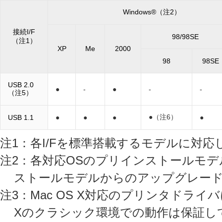
Windows®（注2）
接続I/F
98/98SE
（注1）
XP
Me
2000
98
98SE
USB 2.0
●
-
●
-
-
（注5）
●（注6）
USB 1.1
●
●
●
●
注1：各I/Fを標準搭載するモデルに対応
注2：各対応OSのプリインストールモデル
ストールモデルからのアップグレー
注3：Mac OS X対応のプリンタドライ
Xのクラシック環境での動作は保証し