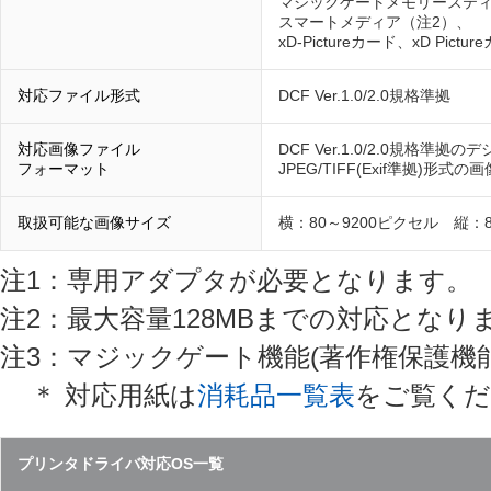
マジックゲートメモリースティ
スマートメディア（注2）、
xD-Pictureカード、xD Pictur
対応ファイル形式
DCF Ver.1.0/2.0規格準拠
対応画像ファイル
DCF Ver.1.0/2.0規格準
フォーマット
JPEG/TIFF(Exif準拠)形式
取扱可能な画像サイズ
横：80～9200ピクセル 縦：8
注1：専用アダプタが必要となります。
注2：最大容量128MBまでの対応となり
注3：マジックゲート機能(著作権保護機
＊ 対応用紙は
消耗品一覧表
をご覧くだ
プリンタドライバ対応OS一覧