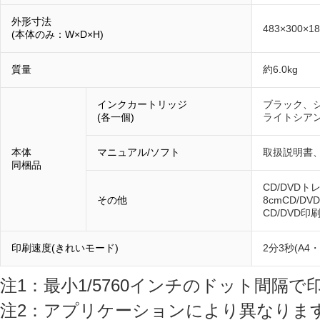
外形寸法
483×300×1
(本体のみ：W×D×H)
質量
約6.0kg
インクカートリッジ
ブラック、
(各一個)
ライトシア
本体
マニュアル/ソフト
取扱説明書、
同梱品
CD/DVDト
その他
8cmCD/
CD/DVD
印刷速度(きれいモード)
2分3秒(A
注1：最小1/5760インチのドット間隔で
注2：アプリケーションにより異なりま