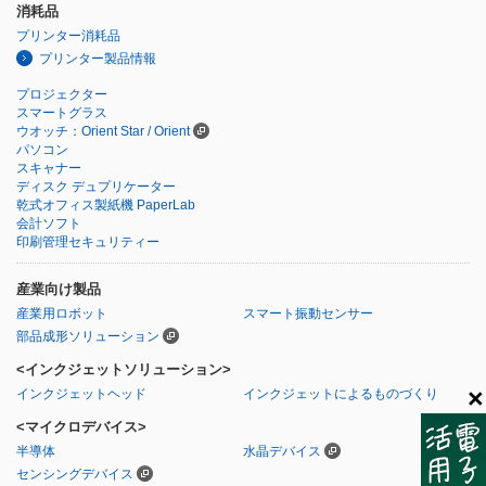
消耗品
プリンター消耗品
プリンター製品情報
プロジェクター
スマートグラス
ウオッチ：Orient Star / Orient
パソコン
スキャナー
ディスク デュプリケーター
乾式オフィス製紙機 PaperLab
会計ソフト
印刷管理セキュリティー
産業向け製品
産業用ロボット
スマート振動センサー
部品成形ソリューション
<インクジェットソリューション>
×
インクジェットヘッド
インクジェットによるものづくり
<マイクロデバイス>
半導体
水晶デバイス
センシングデバイス