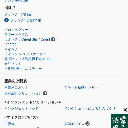
デジタル捺染機
消耗品
プリンター消耗品
プリンター製品情報
プロジェクター
スマートグラス
ウオッチ：Orient Star / Orient
パソコン
スキャナー
ディスク デュプリケーター
乾式オフィス製紙機 PaperLab
会計ソフト
印刷管理セキュリティー
産業向け製品
産業用ロボット
スマート振動センサー
部品成形ソリューション
<インクジェットソリューション>
×
インクジェットヘッド
インクジェットによるものづくり
<マイクロデバイス>
半導体
水晶デバイス