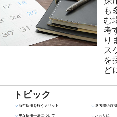
採
も
む
考
り
ス
を
ど
トピック
新卒採用を行うメリット
選考開始時
主な採用手法について
おわりに