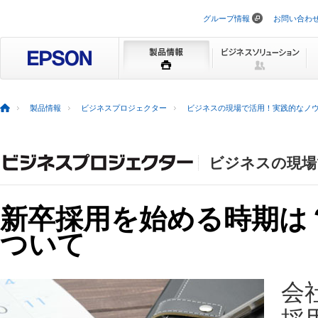
グループ情報
お問い合わ
ナ
ビ
ゲ
ー
シ
ョ
ン
を
製品情報
ビジネスプロジェクター
ビジネスの現場で活用！実践的なノ
ス
キ
ッ
プ
ビジネスの現場
新卒採用を始める時期は
ついて
会