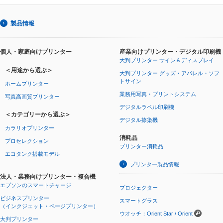
製品情報
個人・家庭向けプリンター
産業向けプリンター・デジタル印刷機
大判プリンター サイン＆ディスプレイ
＜用途から選ぶ＞
大判プリンター グッズ・アパレル・ソフ
トサイン
ホームプリンター
業務用写真・プリントシステム
写真高画質プリンター
デジタルラベル印刷機
＜カテゴリーから選ぶ＞
デジタル捺染機
カラリオプリンター
消耗品
プロセレクション
プリンター消耗品
エコタンク搭載モデル
プリンター製品情報
法人・業務向けプリンター・複合機
エプソンのスマートチャージ
プロジェクター
ビジネスプリンター
スマートグラス
（インクジェット・ページプリンター）
ウオッチ：Orient Star / Orient
大判プリンター