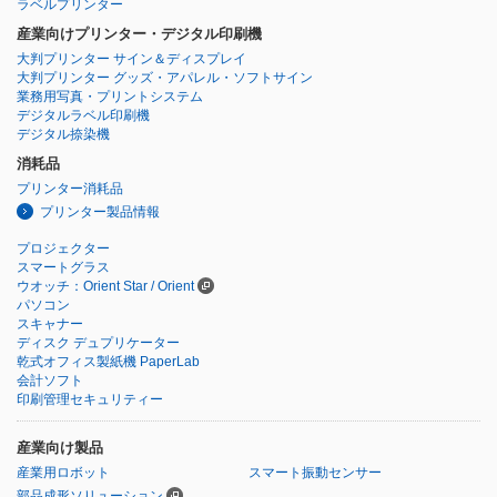
ラベルプリンター
産業向けプリンター・デジタル印刷機
大判プリンター サイン＆ディスプレイ
大判プリンター グッズ・アパレル・ソフトサイン
業務用写真・プリントシステム
デジタルラベル印刷機
デジタル捺染機
消耗品
プリンター消耗品
プリンター製品情報
プロジェクター
スマートグラス
ウオッチ：Orient Star / Orient
パソコン
スキャナー
ディスク デュプリケーター
乾式オフィス製紙機 PaperLab
会計ソフト
印刷管理セキュリティー
産業向け製品
産業用ロボット
スマート振動センサー
部品成形ソリューション