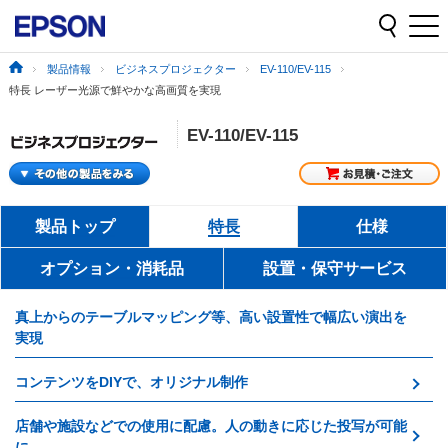
製品情報
ビジネスプロジェクター
EV-110/EV-115
特長 レーザー光源で鮮やかな高画質を実現
EV-110/EV-115
製品トップ
特長
仕様
オプション・消耗品
設置・保守サービス
真上からのテーブルマッピング等、高い設置性で幅広い演出を
実現
コンテンツをDIYで、オリジナル制作
店舗や施設などでの使用に配慮。人の動きに応じた投写が可能
に