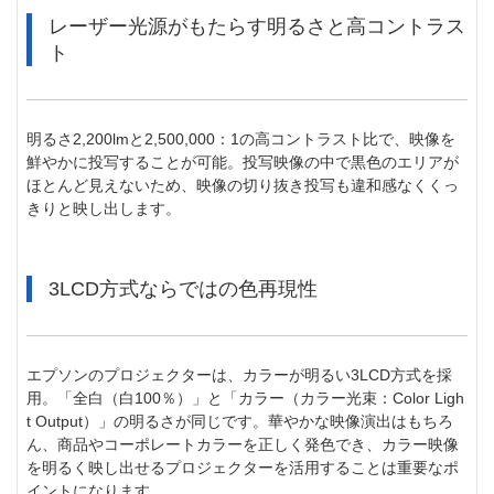
レーザー光源がもたらす明るさと高コントラス
ト
明るさ2,200lmと2,500,000：1の高コントラスト比で、映像を
鮮やかに投写することが可能。投写映像の中で黒色のエリアが
ほとんど見えないため、映像の切り抜き投写も違和感なくくっ
きりと映し出します。
3LCD方式ならではの色再現性
エプソンのプロジェクターは、カラーが明るい3LCD方式を採
用。「全白（白100％）」と「カラー（カラー光束：Color Ligh
t Output）」の明るさが同じです。
華やかな映像演出はもちろ
ん、商品やコーポレートカラーを正しく発色でき、カラー映像
を明るく映し出せるプロジェクターを活用することは重要なポ
イントになります。