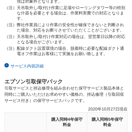
境は対象外となります。
（注）
天吊取外し/取付け作業に足場やローリングタワー等の特別
な什器を必要とする場合は、作業料実費での対応となりま
す。
（注）
弊社作業員により作業の安全性が確保できないと判断され
た場合、対応をお断りさせていただくことがございます。
（注）
天吊取外し/取付け作業対応の場合は、翌営業日以降の対応
となる場合がございます。
（注）
配線ダクト設置環境の場合、脱着時に必要な配線ダクト通
電オフ作業はお客様にて実施をお願い致します。
サービス内容詳細
エプソン引取保守パック
引取サービスと持込修理を組み合わせた保守サービス
製品本体と
同時にご購入いただけお求めやすい価格の、持込修理（引取回収
サービス付き）の保守サービスパックです。
2020年10月27日現在
購入同時4年保守
購入同時5年保守
料金
料金