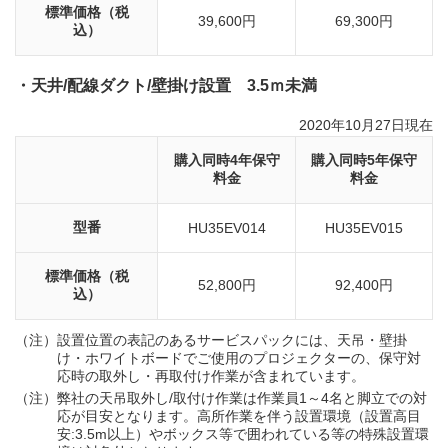
標準価格（税
39,600円
69,300円
込）
・天井/配線ダクト/壁掛け設置 3.5ｍ未満
2020年10月27日現在
購入同時4年保守
購入同時5年保守
料金
料金
型番
HU35EV014
HU35EV015
標準価格（税
52,800円
92,400円
込）
（注）
設置位置の表記のあるサービスパックには、天吊・壁掛
け・ホワイトボードでご使用のプロジェクターの、保守対
応時の取外し・再取付け作業が含まれています。
（注）
弊社の天吊取外し/取付け作業は作業員1～4名と脚立での対
応が目安となります。高所作業を伴う設置環境（設置高目
安:3.5m以上）やボックス等で囲われている等の特殊設置環