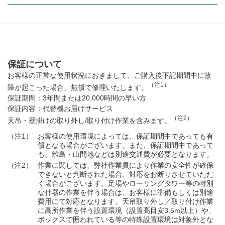
保証について
お客様の正常な使用状況におきまして、ご購入後下記期間中に故
（注1）
障が起こった場合、無償で修理いたします。
保証期間：3年間または20,000時間の早い方
保証内容：代替機お届けサービス
（注2）
天吊・壁掛けの取り外し/取り付け作業を含みます。
（注1）
お客様の使用環境によっては、保証期間中であっても有
償となる場合がございます。また、保証期間中であって
も、離島・山間地などは別途交通費が必要となります。
（注2）
作業に関しては、弊社作業員により作業の安全性が確保
できないと判断された場合、対応をお断りさせていただ
く場合がございます。足場やローリングタワー等の特別
な什器の作業を伴う場合は、お客様に準備もしくは別途
費用にて対応となります。天吊取り外し／取り付け作業
に高所作業を伴う設置環境（設置高目安3.5m以上）や、
ボックスで囲われている等の特殊設置環境は対象外とな