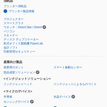
消耗品
プリンター消耗品
プリンター製品情報
プロジェクター
スマートグラス
ウオッチ：Orient Star / Orient
パソコン
スキャナー
ディスク デュプリケーター
乾式オフィス製紙機 PaperLab
会計ソフト
印刷管理セキュリティー
産業向け製品
産業用ロボット
スマート振動センサー
部品成形ソリューション
<インクジェットソリューション>
インクジェットヘッド
インクジェットによるものづくり
<マイクロデバイス>
半導体
水晶デバイス
センシングデバイス