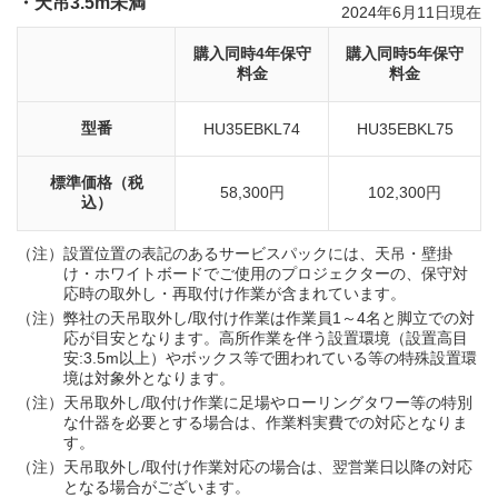
・天吊3.5m未満
2024年6月11日現在
購入同時4年保守
購入同時5年保守
料金
料金
型番
HU35EBKL74
HU35EBKL75
標準価格（税
58,300円
102,300円
込）
（注）
設置位置の表記のあるサービスパックには、天吊・壁掛
け・ホワイトボードでご使用のプロジェクターの、保守対
応時の取外し・再取付け作業が含まれています。
（注）
弊社の天吊取外し/取付け作業は作業員1～4名と脚立での対
応が目安となります。高所作業を伴う設置環境（設置高目
安:3.5m以上）やボックス等で囲われている等の特殊設置環
境は対象外となります。
（注）
天吊取外し/取付け作業に足場やローリングタワー等の特別
な什器を必要とする場合は、作業料実費での対応となりま
す。
（注）
天吊取外し/取付け作業対応の場合は、翌営業日以降の対応
となる場合がございます。