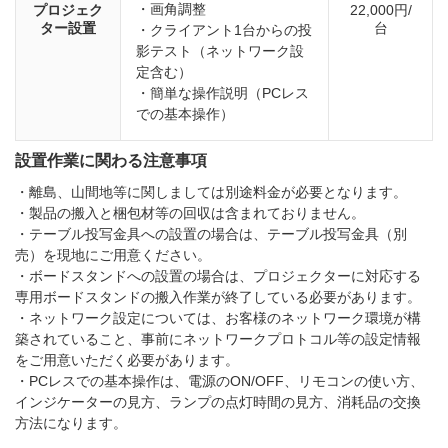
・
画角調整
プロジェク
22,000円/
ター設置
台
・
クライアント1台からの投
影テスト（ネットワーク設
定含む）
・
簡単な操作説明（PCレス
での基本操作）
設置作業に関わる注意事項
・
離島、山間地等に関しましては別途料金が必要となります。
・
製品の搬入と梱包材等の回収は含まれておりません。
・
テーブル投写金具への設置の場合は、テーブル投写金具（別
売）を現地にご用意ください。
・
ボードスタンドへの設置の場合は、プロジェクターに対応する
専用ボードスタンドの搬入作業が終了している必要があります。
・
ネットワーク設定については、お客様のネットワーク環境が構
築されていること、事前にネットワークプロトコル等の設定情報
をご用意いただく必要があります。
・
PCレスでの基本操作は、電源のON/OFF、リモコンの使い方、
インジケーターの見方、ランプの点灯時間の見方、消耗品の交換
方法になります。