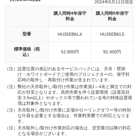
2024年6月11日現在
購入同時4年保守
購入同時5年保守
料金
料金
型番
HU35EBKL4
HU35EBKL5
標準価格（税
52,800円
92,400円
込）
（注）
設置位置の表記のあるサービスパックには、天吊・壁掛
け・ホワイトボードでご使用のプロジェクターの、保守対
応時の取外し・再取付け作業が含まれています。
（注）
弊社の天吊取外し/取付け作業は作業員1～4名と脚立での対
応が目安となります。高所作業を伴う設置環境（設置高目
安:3.5m以上）やボックス等で囲われている等の特殊設置環
境は対象外となります。
（注）
天吊取外し/取付け作業に足場やローリングタワー等の特別
な什器を必要とする場合は、作業料実費での対応となりま
す。
（注）
天吊取外し/取付け作業対応の場合は、翌営業日以降の対応
となる場合がございます。