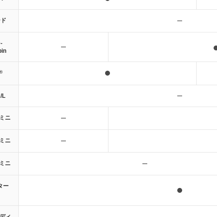
ード
-
in
®
/L
ミニ
ミニ
ミニ
ター
Bディ