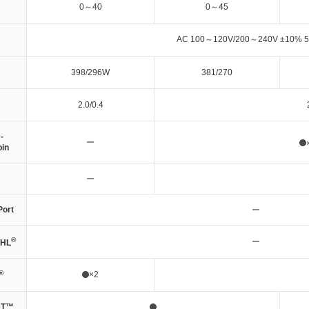
0～40
0～45
AC 100～120V/200～240V ±10% 5
398/296W
381/270
2.0/0.4
-
in
Port
®
MHL
®
×2
eT™