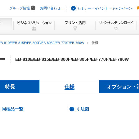
グループ情報
お問い合わせ
セミナー・イベント・キャンペーン
ナ
ビ
ゲ
ー
シ
ョ
ン
EB-810E/EB-815E/EB-800F/EB-805F/EB-770F/EB-760W
仕様
を
ス
キ
EB-810E/EB-815E/EB-800F/EB-805F/EB-770F/EB-760W
ッ
プ
特長
仕様
オプション・
同梱品一覧
寸法図