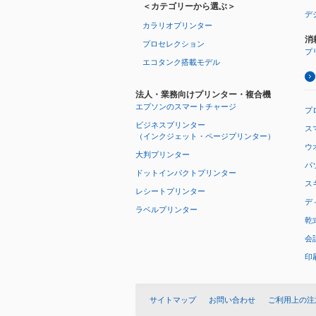
＜カテゴリーから選ぶ＞
デ
カラリオプリンター
消
プロセレクション
プ
エコタンク搭載モデル
法人・業務向けプリンター・複合機
エプソンのスマートチャージ
プ
ビジネスプリンター
ス
（インクジェット・ページプリンター）
ウオ
大判プリンター
パ
ドットインパクトプリンター
ス
レシートプリンター
デ
ラベルプリンター
乾
会
印
サイトマップ
お問い合わせ
ご利用上の注