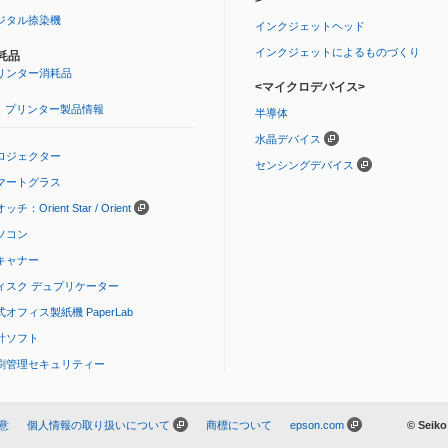
>
ジタル捺染機
インクジェットヘッド
インクジェットによるものづくり
耗品
リンター消耗品
<マイクロデバイス>
プリンター製品情報
半導体
水晶デバイス
ロジェクター
センシングデバイス
マートグラス
ッチ：Orient Star / Orient
ソコン
キャナー
ィスク デュプリケーター
式オフィス製紙機 PaperLab
計ソフト
刷管理セキュリティー
意
個人情報の取り扱いについて
商標について
epson.com
© Seiko