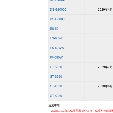
DS-C480W
DS-G20000
2029年4月
DS-G30000
ES-50
ES-60WB
ES-60WW
FF-680W
GT-S650
2029年7月
GT-S660
GT-X830
2030年6月
GT-X980
注意事項
・2026/7/1以降の修理品着荷分より、修理料金は