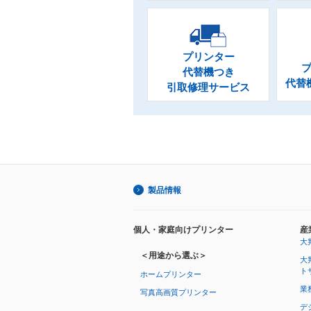
プリンター
代替機つき
代替
引取修理サービス
製品情報
個人・家庭向けプリンター
産
大
＜用途から選ぶ＞
大
ト
ホームプリンター
業
写真高画質プリンター
デ