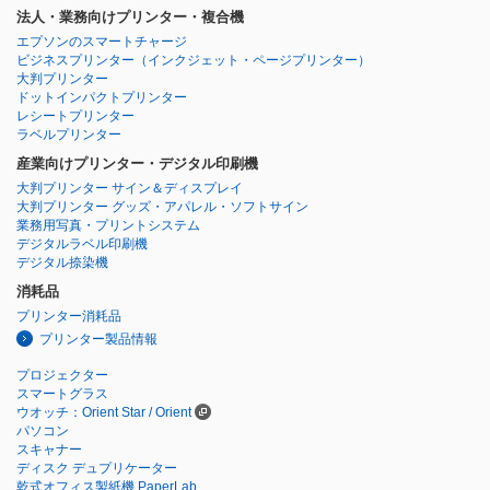
法人・業務向けプリンター・複合機
エプソンのスマートチャージ
ビジネスプリンター
（インクジェット・ページプリンター）
大判プリンター
ドットインパクトプリンター
レシートプリンター
ラベルプリンター
産業向けプリンター・デジタル印刷機
大判プリンター サイン＆ディスプレイ
大判プリンター グッズ・アパレル・ソフトサイン
業務用写真・プリントシステム
デジタルラベル印刷機
デジタル捺染機
消耗品
プリンター消耗品
プリンター製品情報
プロジェクター
スマートグラス
ウオッチ：Orient Star / Orient
パソコン
スキャナー
ディスク デュプリケーター
乾式オフィス製紙機 PaperLab