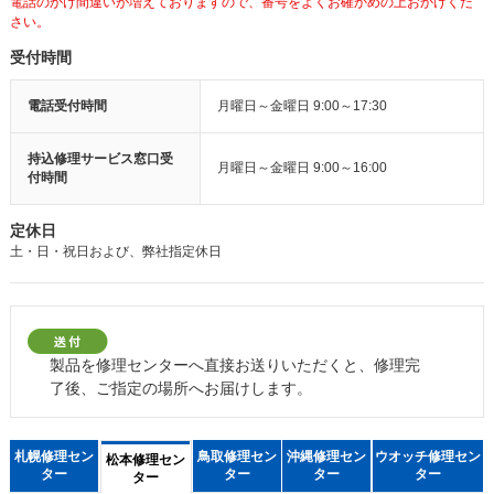
電話のかけ間違いが増えておりますので、番号をよくお確かめの上おかけくだ
さい。
受付時間
電話受付時間
月曜日～金曜日 9:00～17:30
持込修理サービス窓口受
月曜日～金曜日 9:00～16:00
付時間
定休日
土・日・祝日および、弊社指定休日
製品を修理センターへ直接お送りいただくと、修理完
了後、ご指定の場所へお届けします。
札幌修理セン
鳥取修理セン
沖縄修理セン
ウオッチ修理セン
松本修理セン
ター
ター
ター
ター
ター