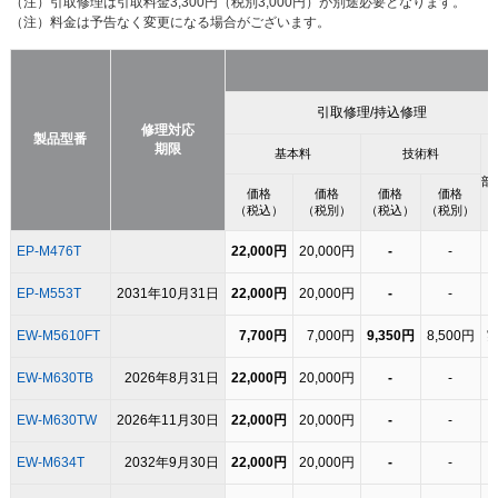
（注）引取修理は引取料金3,300円（税別3,000円）が別途必要となります。
（注）料金は予告なく変更になる場合がございます。
引取修理/持込修理
修理対応
製品型番
期限
基本料
技術料
部
価格
価格
価格
価格
（税込）
（税別）
（税込）
（税別）
EP-M476T
22,000円
20,000円
-
-
EP-M553T
2031年10月31日
22,000円
20,000円
-
-
EW-M5610FT
7,700円
7,000円
9,350円
8,500円
EW-M630TB
2026年8月31日
22,000円
20,000円
-
-
EW-M630TW
2026年11月30日
22,000円
20,000円
-
-
EW-M634T
2032年9月30日
22,000円
20,000円
-
-