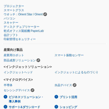
プロジェクター
スマートグラス
ウオッチ：Orient Star / Orient
パソコン
スキャナー
ディスク デュプリケーター
乾式オフィス製紙機 PaperLab
会計ソフト
印刷管理セキュリティー
産業向け製品
産業用ロボット
スマート振動センサー
部品成形ソリューション
<インクジェットソリューション>
インクジェットヘッド
インクジェットによるものづくり
<マイクロデバイス>
半導体
水晶デバイス
センシングデバイス
ビジネスソリューション・
プリント活用
導入事例
サポート&ダウンロード
ショッピング