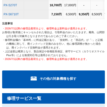
PX-S270T
18,700円
17,000円
-
-
PX-S6710T
7,150円
6,500円
9,350円
8,500円
注意事項
・2026/7/1以降の修理品着荷分より、修理料金は新料金が適用されます。
お客様が集荷後にキャンセルされた場合は、引取料金のみいただきます。離島、山間部
は引き取り対象外となりますのであらかじめご了承ください。
・修理料金欄の「基本料」に料金記載があり、「技術料」と「部品代」が「-」と記載
の機種に対して、廃インクパッド交換のみを行い、他に修理調整が無かった場合
は、廃インクパッド交換料金が適用されます。
・上記金額は概算となり、製品保証や各種延長保証、保守サービス（カラリオスマイル
Plus等）による無償対応等は適用されておりません。
・2026/7/1以降の修理品着荷分より、修理料金は新料金が適用されます。
その他の対象機種を探す
修理サービス一覧