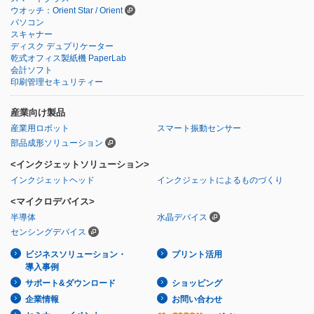
ウオッチ：Orient Star / Orient
パソコン
スキャナー
ディスク デュプリケーター
乾式オフィス製紙機 PaperLab
会計ソフト
印刷管理セキュリティー
産業向け製品
産業用ロボット
スマート振動センサー
部品成形ソリューション
<インクジェットソリューション>
インクジェットヘッド
インクジェットによるものづくり
<マイクロデバイス>
半導体
水晶デバイス
センシングデバイス
ビジネスソリューション・
プリント活用
導入事例
サポート&ダウンロード
ショッピング
企業情報
お問い合わせ