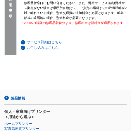
修理受付窓口にお問い合せください。また、弊社サービス拠点(弊社サー
意
ス拠点がない場合は県庁所在地)から、ご指定の場所までの片道距離が20k
事
以上離れている場合、別途交通費の追加料金が必要となります。離島・山
項
部等の遠隔地の場合、別途料金が必要になります。
・2026/7/1以降の修理品着荷分より、修理料金は新料金が適用されます。
サービス詳細はこちら
お申し込みはこちら
製品情報
個人・家庭向けプリンター
＜用途から選ぶ＞
ホームプリンター
写真高画質プリンター