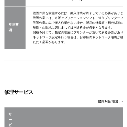
・設置作業を実施するには、搬入作業が終了している必要があります
設置作業には、市販アプリケーションソフト、追加プリンターフォ
設置作業のみで搬入作業がない場合、製品の外装箱・梱包材等の回
注意事
離島・山間地に関しましては別途料金が必要となります。
項
開梱を終えて、指定の場所にプリンターが置いてある必要がありま
ネットワーク設定を行う場合は、お客様のネットワーク環境が構築
ただく必要があります。
修理サービス
修理対応期限：
-
サ
ー
ビ