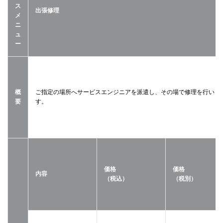
ス
出張修理
メ
ニ
ュ
ー
概
ご指定の場所へサービスエンジニアを派遣し、その場で修理を行いま
要
す。
価格
価格
内容
（税込）
（税別）