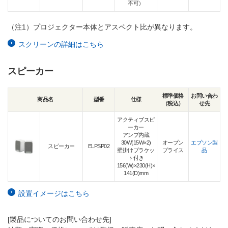
不可）
（注1）
プロジェクター本体とアスペクト比が異なります。
スクリーンの詳細はこちら
スピーカー
標準価格
お問い合わ
商品名
型番
仕様
（税込）
せ先
アクティブスピ
ーカー
アンプ内蔵
30W(15W×2)
オープン
エプソン製
スピーカー
ELPSP02
壁掛けブラケッ
プライス
品
ト付き
156(W)×230(H)×
141(D)mm
設置イメージはこちら
[製品についてのお問い合わせ先]