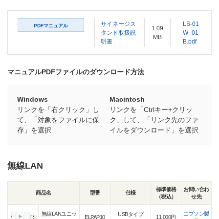
サイネージス
LS-01
PDFマニュアル
1.09
タンド取扱説
W_01
MB
明書
B.pdf
マニュアルPDFファイルのダウンロード方法
Windows
Macintosh
リンクを「右クリック」し
リンクを「Ctrlキー+クリッ
て、「対象をファイルに保
ク」して、「リンク先のファ
存」を選択
イルをダウンロード」を選択
無線LAN
標準価格
お問い合わ
商品名
型番
仕様
（税込）
せ先
無線LANユニッ
エプソン製
USBタイプ
ELPAP10
11,000円