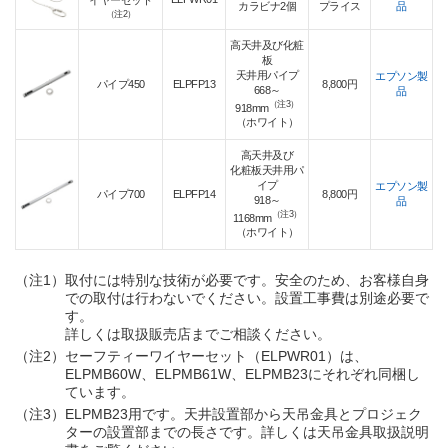
カラビナ2個
プライス
品
（注2）
高天井及び化粧
板
天井用パイプ
エプソン製
パイプ450
ELPFP13
8,800円
668～
品
（注3）
918mm
（ホワイト）
高天井及び
化粧板天井用パ
イプ
エプソン製
パイプ700
ELPFP14
8,800円
918～
品
（注3）
1168mm
（ホワイト）
（注1）
取付には特別な技術が必要です。安全のため、お客様自身
での取付は行わないでください。設置工事費は別途必要で
す。
詳しくは取扱販売店までご相談ください。
（注2）
セーフティーワイヤーセット（ELPWR01）は、
ELPMB60W、ELPMB61W、ELPMB23にそれぞれ同梱し
ています。
（注3）
ELPMB23用です。天井設置部から天吊金具とプロジェク
ターの設置部までの長さです。詳しくは天吊金具取扱説明