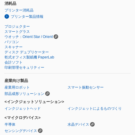
消耗品
プリンター消耗品
プリンター製品情報
プロジェクター
スマートグラス
ウオッチ：Orient Star / Orient
パソコン
スキャナー
ディスク デュプリケーター
乾式オフィス製紙機 PaperLab
会計ソフト
印刷管理セキュリティー
産業向け製品
産業用ロボット
スマート振動センサー
部品成形ソリューション
<インクジェットソリューション>
インクジェットヘッド
インクジェットによるものづくり
<マイクロデバイス>
半導体
水晶デバイス
センシングデバイス