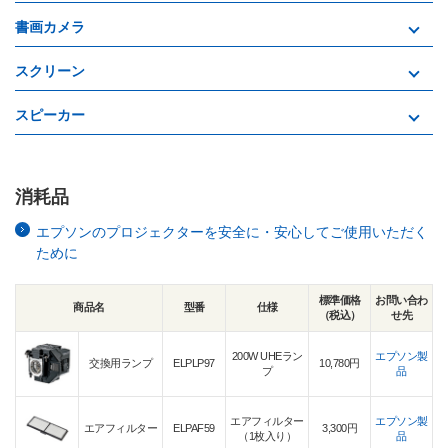
書画カメラ
スクリーン
スピーカー
消耗品
エプソンのプロジェクターを安全に・安心してご使用いただく
ために
標準価格
お問い合わ
商品名
型番
仕様
（税込）
せ先
200W UHEラン
エプソン製
交換用ランプ
ELPLP97
10,780円
プ
品
エアフィルター
エプソン製
エアフィルター
ELPAF59
3,300円
（1枚入り）
品