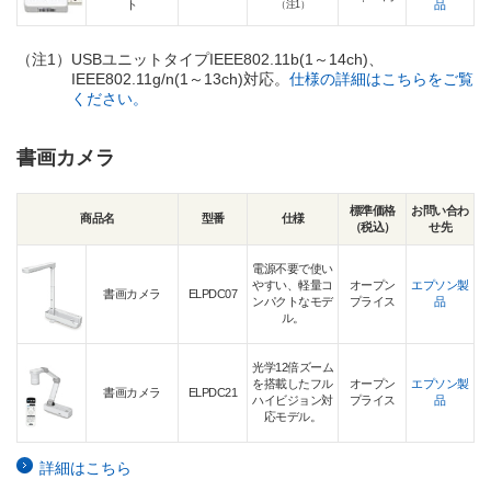
ト
品
（注1）
（注1）
USBユニットタイプIEEE802.11b(1～14ch)、
IEEE802.11g/n(1～13ch)対応。
仕様の詳細はこちらをご覧
ください。
書画カメラ
標準価格
お問い合わ
商品名
型番
仕様
（税込）
せ先
電源不要で使い
やすい、軽量コ
オープン
エプソン製
書画カメラ
ELPDC07
ンパクトなモデ
プライス
品
ル。
光学12倍ズーム
を搭載したフル
オープン
エプソン製
書画カメラ
ELPDC21
ハイビジョン対
プライス
品
応モデル。
詳細はこちら