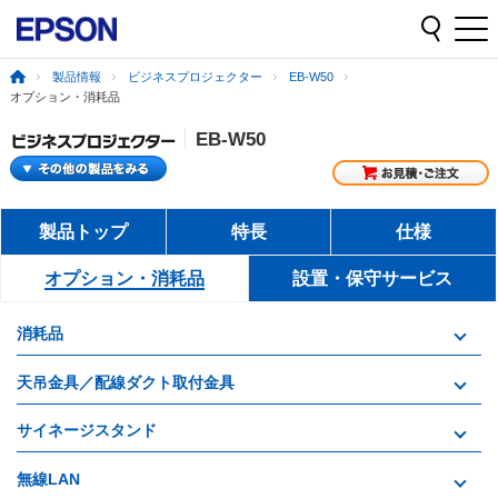
製品情報
ビジネスプロジェクター
EB-W50
オプション・消耗品
EB-W50
製品トップ
特長
仕様
オプション・消耗品
設置・保守サービス
消耗品
天吊金具／配線ダクト取付金具
サイネージスタンド
無線LAN