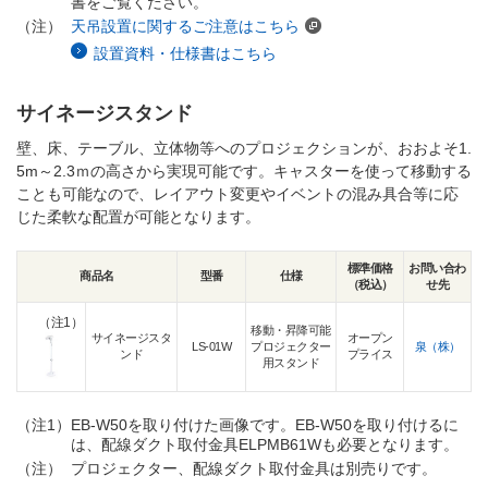
書をご覧ください。
（注）
天吊設置に関するご注意はこちら
設置資料・仕様書はこちら
サイネージスタンド
壁、床、テーブル、立体物等へのプロジェクションが、おおよそ1.
5m～2.3ｍの高さから実現可能です。キャスターを使って移動する
ことも可能なので、レイアウト変更やイベントの混み具合等に応
じた柔軟な配置が可能となります。
標準価格
お問い合わ
商品名
型番
仕様
（税込）
せ先
（注1）
移動・昇降可能
サイネージスタ
オープン
LS-01W
プロジェクター
泉（株）
ンド
プライス
用スタンド
（注1）
EB-W50を取り付けた画像です。EB-W50を取り付けるに
は、配線ダクト取付金具ELPMB61Wも必要となります。
（注）
プロジェクター、配線ダクト取付金具は別売りです。