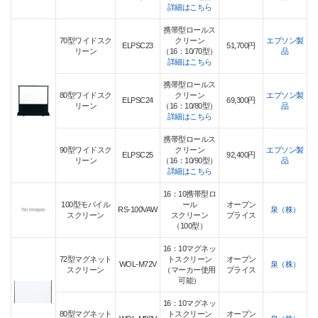
詳細はこちら
携帯型ロールス
70型ワイドスク
クリーン
エプソン製
ELPSC23
51,700円
リーン
（16：10/70型）
品
詳細はこちら
携帯型ロールス
80型ワイドスク
クリーン
エプソン製
ELPSC24
69,300円
リーン
（16：10/80型）
品
詳細はこちら
携帯型ロールス
90型ワイドスク
クリーン
エプソン製
ELPSC25
92,400円
リーン
（16：10/90型）
品
詳細はこちら
16：10携帯型ロ
100型モバイル
ール
オープン
RS-100VAW
泉（株）
スクリーン
スクリーン
プライス
（100型）
16：10マグネッ
72型マグネット
トスクリーン
オープン
WOL-M72V
泉（株）
スクリーン
（マーカー使用
プライス
可能）
16：10マグネッ
80型マグネット
トスクリーン
オープン