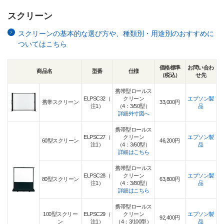
スクリーン
スクリーンの基本的な選び方や、種類別・用途別のおすすめに
ついてはこちら
価格標準
お問い合わ
商品名
型番
仕様
（税込）
せ先
携帯型ロールス
ELPSC32（
クリーン
エプソン製
携帯スクリーン
33,000円
注1）
（4：3/50型）
品
詳細外寸図へ
携帯型ロールス
ELPSC27（
クリーン
エプソン製
60型スクリーン
46,200円
注1）
（4：3/60型）
品
詳細はこちら
携帯型ロールス
ELPSC28（
クリーン
エプソン製
80型スクリーン
63,800円
注1）
（4：3/80型）
品
詳細はこちら
携帯型ロールス
100型スクリー
ELPSC29（
クリーン
エプソン製
92,400円
ン
注1）
（4：3/100型）
品