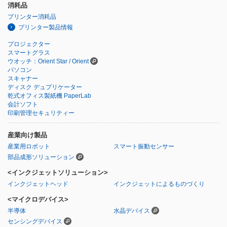
消耗品
プリンター消耗品
プリンター製品情報
プロジェクター
スマートグラス
ウオッチ：Orient Star / Orient
パソコン
スキャナー
ディスク デュプリケーター
乾式オフィス製紙機 PaperLab
会計ソフト
印刷管理セキュリティー
産業向け製品
産業用ロボット
スマート振動センサー
部品成形ソリューション
<インクジェットソリューション>
インクジェットヘッド
インクジェットによるものづくり
<マイクロデバイス>
半導体
水晶デバイス
センシングデバイス