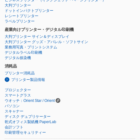
ビジネスプリンター
（インクジェット・ページプリンター）
大判プリンター
ドットインパクトプリンター
レシートプリンター
ラベルプリンター
産業向けプリンター・デジタル印刷機
大判プリンター サイン＆ディスプレイ
大判プリンター グッズ・アパレル・ソフトサイン
業務用写真・プリントシステム
デジタルラベル印刷機
デジタル捺染機
消耗品
プリンター消耗品
プリンター製品情報
プロジェクター
スマートグラス
ウオッチ：Orient Star / Orient
パソコン
スキャナー
ディスク デュプリケーター
乾式オフィス製紙機 PaperLab
会計ソフト
印刷管理セキュリティー