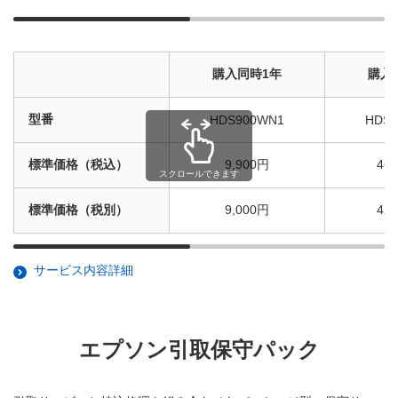
購入同時1年
購入
型番
HDS900WN1
HDS
標準価格（税込）
9,900円
46
スクロールできます
標準価格（税別）
9,000円
42
サービス内容詳細
エプソン引取保守パック