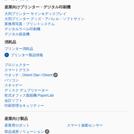
産業向けプリンター・デジタル印刷機
大判プリンター サイン＆ディスプレイ
大判プリンター グッズ・アパレル・ソフトサイン
業務用写真・プリントシステム
デジタルラベル印刷機
デジタル捺染機
消耗品
プリンター消耗品
プリンター製品情報
プロジェクター
スマートグラス
ウオッチ：Orient Star / Orient
パソコン
スキャナー
ディスク デュプリケーター
乾式オフィス製紙機 PaperLab
会計ソフト
印刷管理セキュリティー
産業向け製品
産業用ロボット
スマート振動センサー
部品成形ソリューション