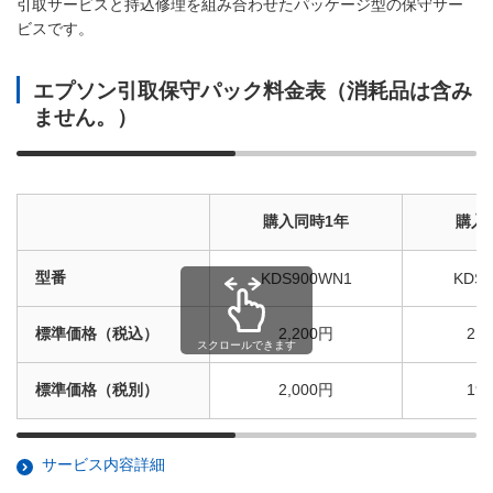
引取サービスと持込修理を組み合わせたパッケージ型の保守サー
ビスです。
エプソン引取保守パック料金表（消耗品は含み
ません。）
購入同時1年
購入
型番
KDS900WN1
KDS
標準価格（税込）
2,200円
21
スクロールできます
標準価格（税別）
2,000円
19
サービス内容詳細