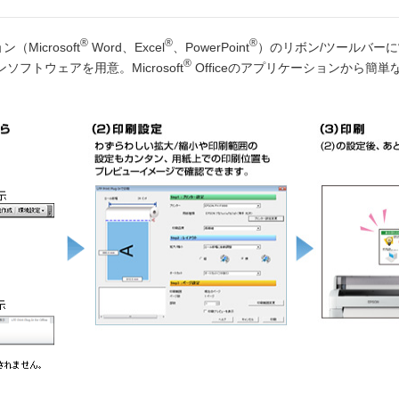
®
®
®
（Microsoft
Word、Excel
、PowerPoint
）のリボン/ツールバー
®
フトウェアを用意。Microsoft
Officeのアプリケーションから簡