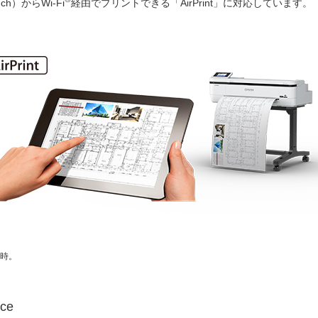
uch）からWi-Fi
経由でプリントできる「AirPrint」に対応しています。
時。
ice