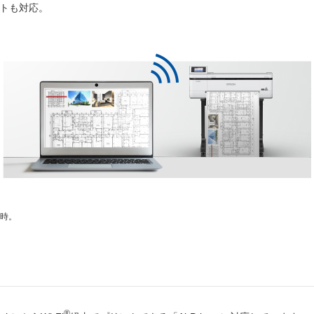
クトも対応。
時。
®