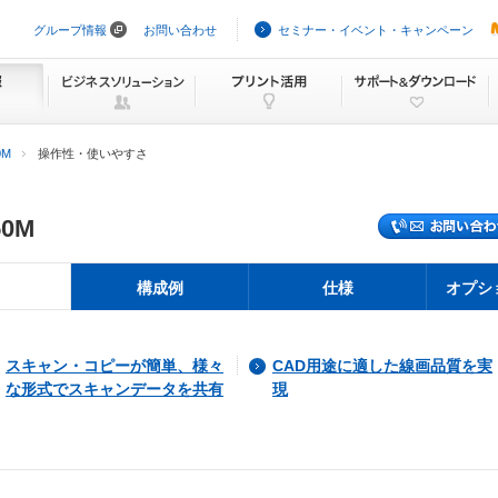
グループ情報
お問い合わせ
セミナー・イベント・キャンペーン
ナ
ビ
ゲ
ー
シ
ョ
ン
0M
操作性・使いやすさ
を
ス
キ
ッ
50M
プ
構成例
仕様
オプシ
スキャン・コピーが簡単、様々
CAD用途に適した線画品質を実
な形式でスキャンデータを共有
現