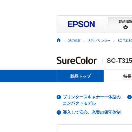
製品情報
大判プリンター
SC-T315
SC-T31
製品トップ
特長
プリンタースキャナー一体型の
コンパクトモデル
導入して安心、充実の保守体制