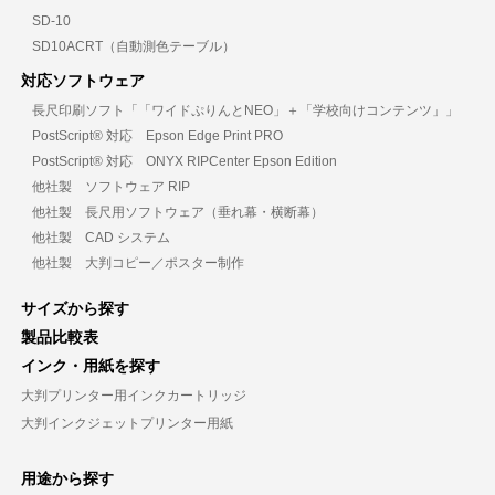
SD-10
SD10ACRT（自動測色テーブル）
対応ソフトウェア
長尺印刷ソフト「「ワイドぷりんとNEO」＋「学校向けコンテンツ」」
PostScript® 対応 Epson Edge Print PRO
PostScript® 対応 ONYX RIPCenter Epson Edition
他社製 ソフトウェア RIP
他社製 長尺用ソフトウェア（垂れ幕・横断幕）
他社製 CAD システム
他社製 大判コピー／ポスター制作
サイズから探す
製品比較表
インク・用紙を探す
大判プリンター用インクカートリッジ
大判インクジェットプリンター用紙
用途から探す