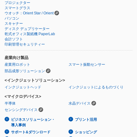
プロジェクター
スマートグラス
ウオッチ：Orient Star / Orient
パソコン
スキャナー
ディスク デュプリケーター
乾式オフィス製紙機 PaperLab
会計ソフト
印刷管理セキュリティー
産業向け製品
産業用ロボット
スマート振動センサー
部品成形ソリューション
<インクジェットソリューション>
インクジェットヘッド
インクジェットによるものづくり
<マイクロデバイス>
半導体
水晶デバイス
センシングデバイス
ビジネスソリューション・
プリント活用
導入事例
サポート&ダウンロード
ショッピング