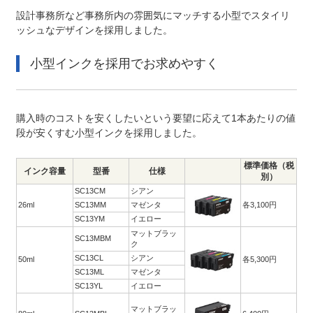
設計事務所など事務所内の雰囲気にマッチする小型でスタイリ
ッシュなデザインを採用しました。
小型インクを採用でお求めやすく
購入時のコストを安くしたいという要望に応えて1本あたりの値
段が安くすむ小型インクを採用しました。
標準価格（税
インク容量
型番
仕様
別）
SC13CM
シアン
26ml
SC13MM
マゼンタ
各3,100円
SC13YM
イエロー
マットブラッ
SC13MBM
ク
SC13CL
シアン
50ml
各5,300円
SC13ML
マゼンタ
SC13YL
イエロー
マットブラッ