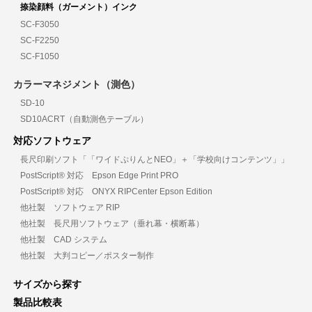
捺染顔料（ガーメント）インク
SC-F3050
SC-F2250
SC-F1050
カラーマネジメント（測色）
SD-10
SD10ACRT（自動測色テーブル）
対応ソフトウェア
長尺印刷ソフト「「ワイドぷりんとNEO」＋「学校向けコンテンツ」」
PostScript® 対応 Epson Edge Print PRO
PostScript® 対応 ONYX RIPCenter Epson Edition
他社製 ソフトウェア RIP
他社製 長尺用ソフトウェア（垂れ幕・横断幕）
他社製 CAD システム
他社製 大判コピー／ポスター制作
サイズから探す
製品比較表