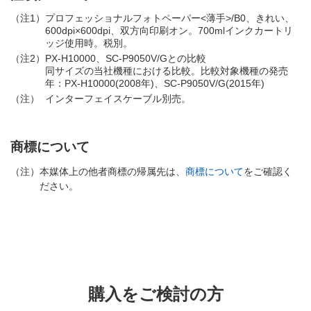
（注1）
プロフェッショナルフォトペーパー<薄手>/B0、きれい、
600dpi×600dpi、双方向印刷オン。700mlインクカートリ
ッジ使用時。税別。
（注2）
PX-H10000、SC-P9050V/Gとの比較
同サイズの当社機種における比較。比較対象機種の発売
年：PX-H10000(2008年)、SC-P9050V/G(2015年)
（注）
インターフェイスケーブル別売。
商標について
（注）
本媒体上の他者商標の帰属先は、
商標について
をご確認く
ださい。
購入をご検討の方