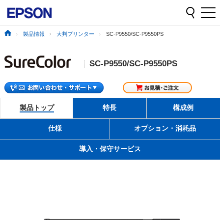
製品情報
大判プリンター
SC-P9550/SC-P9550PS
SC-P9550/SC-P9550PS
製品トップ
特長
構成例
仕様
オプション・消耗品
導入・保守サービス