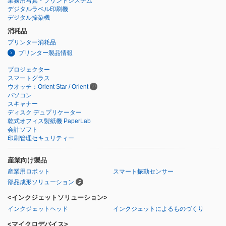
業務用写真・プリントシステム
デジタルラベル印刷機
デジタル捺染機
消耗品
プリンター消耗品
プリンター製品情報
プロジェクター
スマートグラス
ウオッチ：Orient Star / Orient
パソコン
スキャナー
ディスク デュプリケーター
乾式オフィス製紙機 PaperLab
会計ソフト
印刷管理セキュリティー
産業向け製品
産業用ロボット
スマート振動センサー
部品成形ソリューション
<インクジェットソリューション>
インクジェットヘッド
インクジェットによるものづくり
<マイクロデバイス>