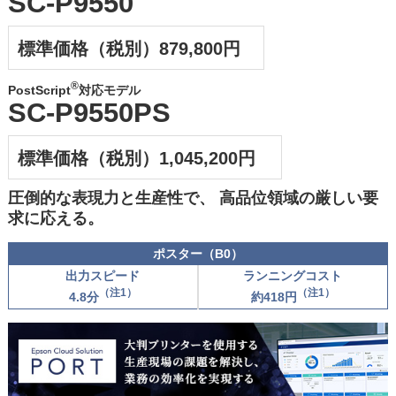
SC-P9550
標準価格（税別）879,800円
®
PostScript
対応モデル
SC-P9550PS
標準価格（税別）1,045,200円
圧倒的な表現力と生産性で、
高品位領域の厳しい要
求に応える。
ポスター（B0）
出力スピード
ランニングコスト
（注1）
（注1）
4.8分
約418円