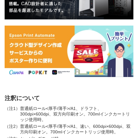
注釈について
（注1）
普通紙ロール<厚手/薄手>/A1、ドラフト、
300dpi×600dpi、双方向印刷オン。700mlインクカートリ
ッジ使用時。
（注2）
普通紙ロール<厚手/薄手>/A1、速い、600dpi×600dpi、双
方向印刷オン。700mlインクカートリッジ使用時。