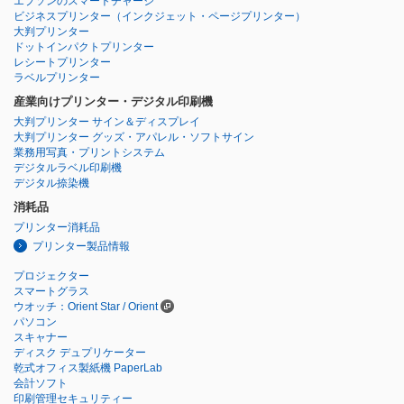
エプソンのスマートチャージ
ビジネスプリンター
（インクジェット・ページプリンター）
大判プリンター
ドットインパクトプリンター
レシートプリンター
ラベルプリンター
産業向けプリンター・デジタル印刷機
大判プリンター サイン＆ディスプレイ
大判プリンター グッズ・アパレル・ソフトサイン
業務用写真・プリントシステム
デジタルラベル印刷機
デジタル捺染機
消耗品
プリンター消耗品
プリンター製品情報
プロジェクター
スマートグラス
ウオッチ：Orient Star / Orient
パソコン
スキャナー
ディスク デュプリケーター
乾式オフィス製紙機 PaperLab
会計ソフト
印刷管理セキュリティー