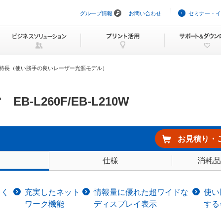
グループ情報
お問い合わせ
セミナー・イ
ナ
ビ
ゲ
ー
シ
ョ
ン
特長（使い勝手の良いレーザー光源モデル）
を
ス
キ
ー
ッ
EB-L260F/EB-L210W
プ
お見積り・
仕様
消耗品
もく
充実したネット
情報量に優れた超ワイドな
使い
ワーク機能
ディスプレイ表示
する