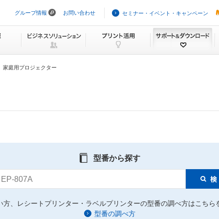
グループ情報
お問い合わせ
セミナー・イベント・キャンペーン
ナ
ビ
ゲ
ー
シ
ョ
ン
家庭用プロジェクター
を
ス
キ
ッ
プ
型番から探す
EP-807A
い方、レシートプリンター・ラベルプリンターの型番の調べ方はこちら
型番の調べ方