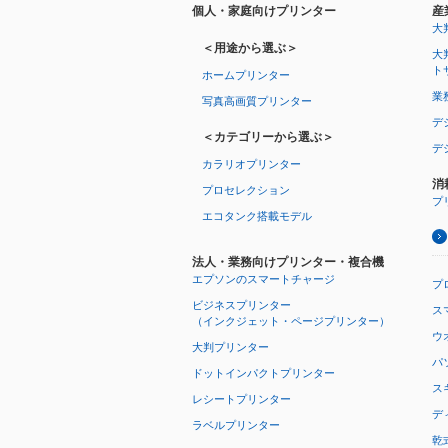
個人・家庭向けプリンター
産
大
＜用途から選ぶ＞
大
ト
ホームプリンター
業
写真高画質プリンター
デ
＜カテゴリーから選ぶ＞
デ
カラリオプリンター
消
プロセレクション
プ
エコタンク搭載モデル
法人・業務向けプリンター・複合機
エプソンのスマートチャージ
プ
ビジネスプリンター
ス
（インクジェット・ページプリンター）
ウオ
大判プリンター
パ
ドットインパクトプリンター
ス
レシートプリンター
デ
ラベルプリンター
乾