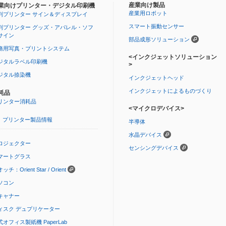
産業向け製品
業向けプリンター・デジタル印刷機
産業用ロボット
判プリンター サイン＆ディスプレイ
スマート振動センサー
判プリンター グッズ・アパレル・ソフ
サイン
部品成形ソリューション
務用写真・プリントシステム
<インクジェットソリューション
ジタルラベル印刷機
>
ジタル捺染機
インクジェットヘッド
インクジェットによるものづくり
耗品
リンター消耗品
<マイクロデバイス>
プリンター製品情報
半導体
水晶デバイス
ロジェクター
センシングデバイス
マートグラス
ッチ：Orient Star / Orient
ソコン
キャナー
ィスク デュプリケーター
式オフィス製紙機 PaperLab