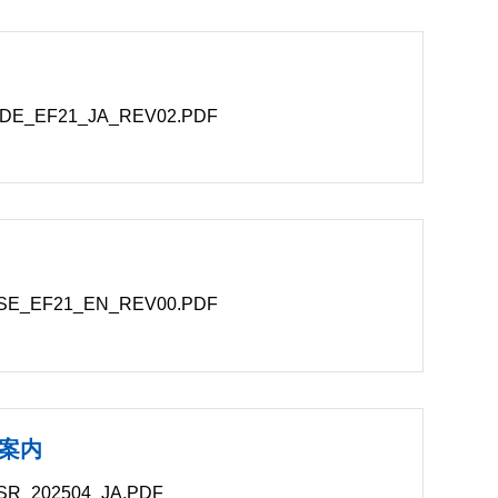
_EF21_JA_REV02.PDF
B
_EF21_EN_REV00.PDF
案内
_202504_JA.PDF