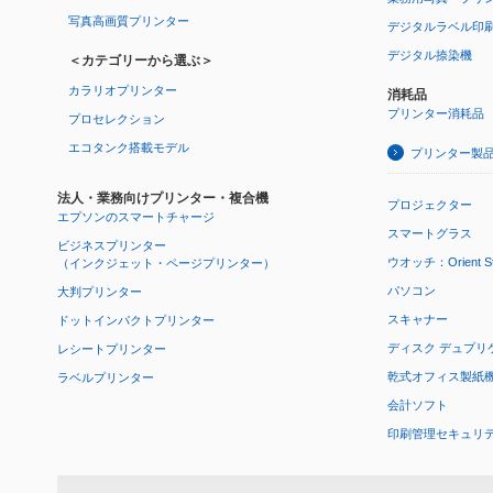
写真高画質プリンター
デジタルラベル印
デジタル捺染機
＜カテゴリーから選ぶ＞
カラリオプリンター
消耗品
プリンター消耗品
プロセレクション
エコタンク搭載モデル
プリンター製
法人・業務向けプリンター・複合機
プロジェクター
エプソンのスマートチャージ
スマートグラス
ビジネスプリンター
ウオッチ：Orient Star
（インクジェット・ページプリンター）
パソコン
大判プリンター
スキャナー
ドットインパクトプリンター
ディスク デュプリ
レシートプリンター
乾式オフィス製紙機 P
ラベルプリンター
会計ソフト
印刷管理セキュリ