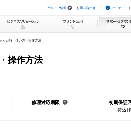
グループ情報
お問い合わせ
セミナー・イ
ナ
ビ
ゲ
ー
シ
ョ
ン
困った時・使い方・操作方法
を
ス
キ
・操作方法
ッ
プ
修理対応期限
初期保証
-
持込