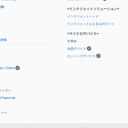
刷機
<インクジェットソリューション>
インクジェットヘッド
インクジェットによるものづくり
<マイクロデバイス>
品情報
半導体
水晶デバイス
センシングデバイス
 / Orient
ケーター
aperLab
ティー