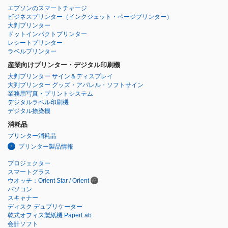
エプソンのスマートチャージ
ビジネスプリンター
（インクジェット・ページプリンター）
大判プリンター
ドットインパクトプリンター
レシートプリンター
ラベルプリンター
産業向けプリンター・デジタル印刷機
大判プリンター サイン＆ディスプレイ
大判プリンター グッズ・アパレル・ソフトサイン
業務用写真・プリントシステム
デジタルラベル印刷機
デジタル捺染機
消耗品
プリンター消耗品
プリンター製品情報
プロジェクター
スマートグラス
ウオッチ：Orient Star / Orient
パソコン
スキャナー
ディスク デュプリケーター
乾式オフィス製紙機 PaperLab
会計ソフト