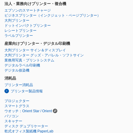
法人・業務向けプリンター・複合機
エプソンのスマートチャージ
ビジネスプリンター
（インクジェット・ページプリンター）
大判プリンター
ドットインパクトプリンター
レシートプリンター
ラベルプリンター
産業向けプリンター・デジタル印刷機
大判プリンター サイン＆ディスプレイ
大判プリンター グッズ・アパレル・ソフトサイン
業務用写真・プリントシステム
デジタルラベル印刷機
デジタル捺染機
消耗品
プリンター消耗品
プリンター製品情報
プロジェクター
スマートグラス
ウオッチ：Orient Star / Orient
パソコン
スキャナー
ディスク デュプリケーター
乾式オフィス製紙機 PaperLab