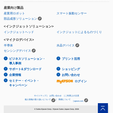
産業向け製品
産業用ロボット
スマート振動センサー
部品成形ソリューション
<インクジェットソリューション>
インクジェットヘッド
インクジェットによるものづくり
<マイクロデバイス>
半導体
水晶デバイス
センシングデバイス
ビジネスソリューション・
プリント活用
導入事例
サポート&ダウンロード
ショッピング
企業情報
お問い合わせ
セミナー・イベント・
ログイン
キャンペーン
サイトマップ
お問い合わせ
ご利用上の注意
個人情報の取り扱いについて
商標について
epson.com
© Seiko Epson Corp. / Epson Sales Japan Corp.
2026