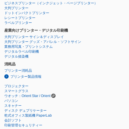
ビジネスプリンター
（インクジェット・ページプリンター）
大判プリンター
ドットインパクトプリンター
レシートプリンター
ラベルプリンター
産業向けプリンター・デジタル印刷機
大判プリンター サイン＆ディスプレイ
大判プリンター グッズ・アパレル・ソフトサイン
業務用写真・プリントシステム
デジタルラベル印刷機
デジタル捺染機
消耗品
プリンター消耗品
プリンター製品情報
プロジェクター
スマートグラス
ウオッチ：Orient Star / Orient
パソコン
スキャナー
ディスク デュプリケーター
乾式オフィス製紙機 PaperLab
会計ソフト
印刷管理セキュリティー