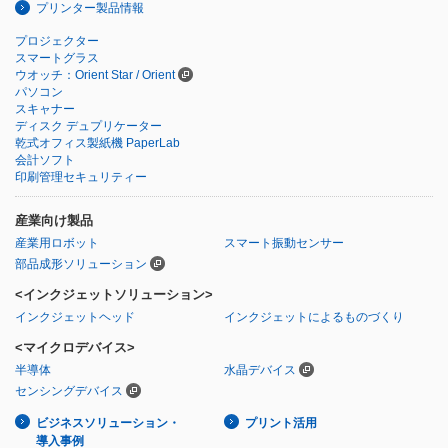
プリンター製品情報
プロジェクター
スマートグラス
ウオッチ：Orient Star / Orient
パソコン
スキャナー
ディスク デュプリケーター
乾式オフィス製紙機 PaperLab
会計ソフト
印刷管理セキュリティー
産業向け製品
産業用ロボット
スマート振動センサー
部品成形ソリューション
<インクジェットソリューション>
インクジェットヘッド
インクジェットによるものづくり
<マイクロデバイス>
半導体
水晶デバイス
センシングデバイス
ビジネスソリューション・
プリント活用
導入事例