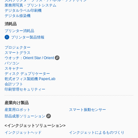
業務用写真・プリントシステム
デジタルラベル印刷機
デジタル捺染機
消耗品
プリンター消耗品
プリンター製品情報
プロジェクター
スマートグラス
ウオッチ：Orient Star / Orient
パソコン
スキャナー
ディスク デュプリケーター
乾式オフィス製紙機 PaperLab
会計ソフト
印刷管理セキュリティー
産業向け製品
産業用ロボット
スマート振動センサー
部品成形ソリューション
<インクジェットソリューション>
インクジェットヘッド
インクジェットによるものづくり