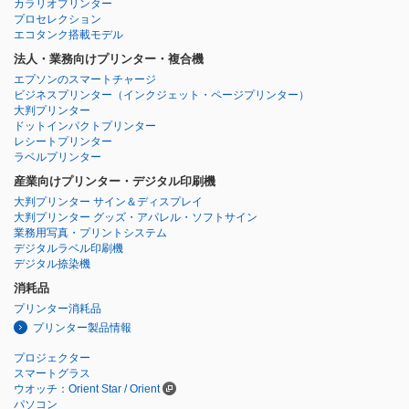
カラリオプリンター
プロセレクション
エコタンク搭載モデル
法人・業務向けプリンター・複合機
エプソンのスマートチャージ
ビジネスプリンター
（インクジェット・ページプリンター）
大判プリンター
ドットインパクトプリンター
レシートプリンター
ラベルプリンター
産業向けプリンター・デジタル印刷機
大判プリンター サイン＆ディスプレイ
大判プリンター グッズ・アパレル・ソフトサイン
業務用写真・プリントシステム
デジタルラベル印刷機
デジタル捺染機
消耗品
プリンター消耗品
プリンター製品情報
プロジェクター
スマートグラス
ウオッチ：Orient Star / Orient
パソコン