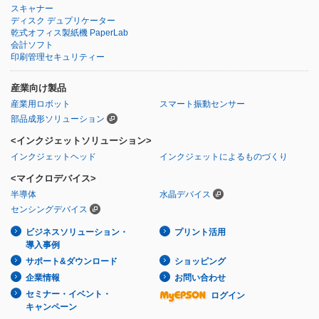
スキャナー
ディスク デュプリケーター
乾式オフィス製紙機 PaperLab
会計ソフト
印刷管理セキュリティー
産業向け製品
産業用ロボット
スマート振動センサー
部品成形ソリューション
<インクジェットソリューション>
インクジェットヘッド
インクジェットによるものづくり
<マイクロデバイス>
半導体
水晶デバイス
センシングデバイス
ビジネスソリューション・
プリント活用
導入事例
サポート&ダウンロード
ショッピング
企業情報
お問い合わせ
セミナー・イベント・
ログイン
キャンペーン