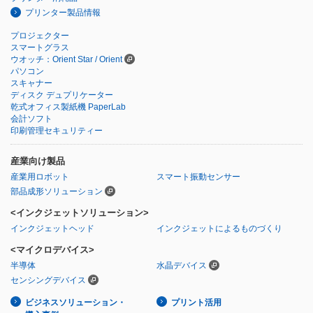
プリンター製品情報
プロジェクター
スマートグラス
ウオッチ：Orient Star / Orient
パソコン
スキャナー
ディスク デュプリケーター
乾式オフィス製紙機 PaperLab
会計ソフト
印刷管理セキュリティー
産業向け製品
産業用ロボット
スマート振動センサー
部品成形ソリューション
<インクジェットソリューション>
インクジェットヘッド
インクジェットによるものづくり
<マイクロデバイス>
半導体
水晶デバイス
センシングデバイス
ビジネスソリューション・
プリント活用