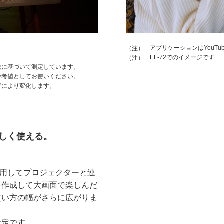
アプリケーションはYouTub
（注）
EF-72でのイメージです
（注）
法に基づいて測定しています。
参考値としてお使いください。
どにより変化します。
しく使える。
」
io」を使用してプロジェクターと連
を作成して大画面で楽しんだ
使い方の幅がさらに広がりま
予定です。