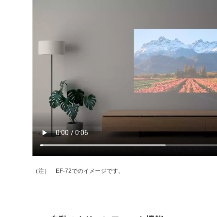
EF-72でのイメージです。
（注）