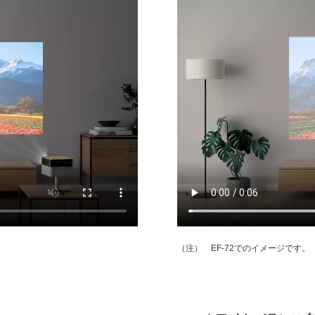
EF-72でのイメージです。
（注）