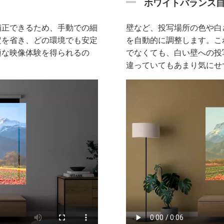
ホワイトバランス
補正できるため、手動での細
壁など、投写場所の色や白
定を省き、どの環境でも安定
を自動的に調整します。こ
適な映像体験を得られるの
でなくても、白い壁への投
違っていてもあまり気にせ