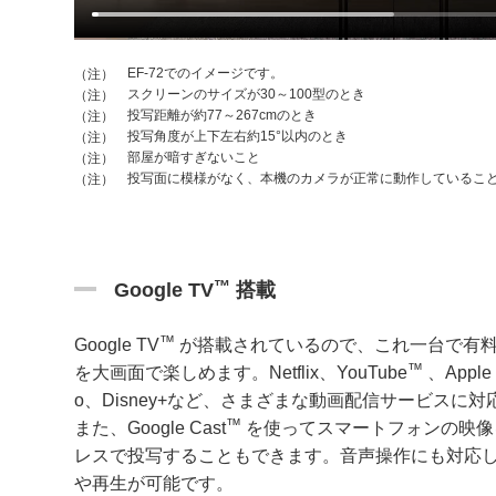
EF-72でのイメージです。
（注）
スクリーンのサイズが30～100型のとき
（注）
投写距離が約77～267cmのとき
（注）
投写角度が上下左右約15°以内のとき
（注）
部屋が暗すぎないこと
（注）
投写面に模様がなく、本機のカメラが正常に動作しているこ
（注）
™
Google TV
搭載
™
Google TV
が搭載されているので、これ一台で有料
™
を大画面で楽しめます。Netflix、YouTube
、Apple 
o、Disney+など、さまざまな動画配信サービスに対
™
また、Google Cast
を使ってスマートフォンの映像
レスで投写することもできます。音声操作にも対応
や再生が可能です。