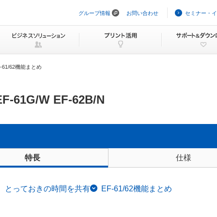
グループ情報
お問い合わせ
セミナー・イ
ナ
ビ
ゲ
ー
シ
ョ
ン
F-61/62機能まとめ
を
ス
キ
ッ
EF-61G/W EF-62B/N
プ
仕様
特長
、とっておきの時間を共有
EF-61/62機能まとめ