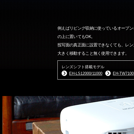
例えばリビング収納に使っているオープン
の上に置いてもOK。
投写面の真正面に設置できなくても、レン
大きく移動すること無く使用できます。
レンズシフト搭載モデル
EH-LS12000/11000
EH-TW7100