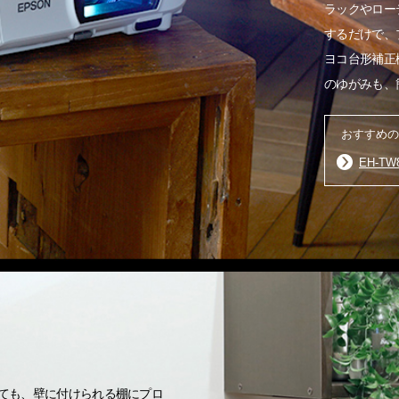
ラックやロー
するだけで、
ヨコ台形補正
のゆがみも、
おすすめの
EH-TW
ても、壁に付けられる棚にプロ