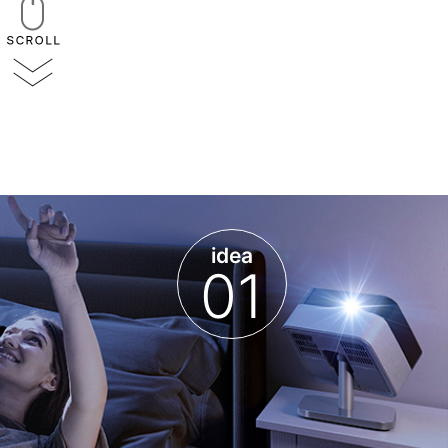
idea
01