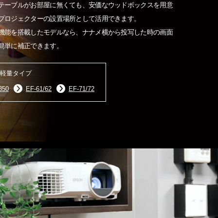
テーブルがお部屋に無くても、安価なウッドボックスを用意
プロジェクターの設置場所として活用できます。
機能を搭載したモデルなら、ナナメ横から投写した時の画面
簡単に補正できます。
軽量タイプ
850
EF-61/62
EF-71/72