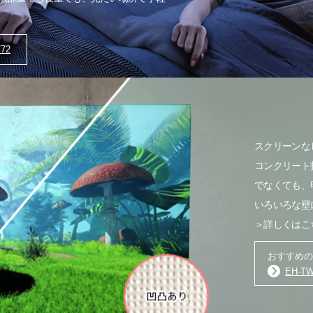
/72
スクリーンな
コンクリート
でなくても、
いろいろな壁
＞
詳しくはこ
おすすめの
EH-TW