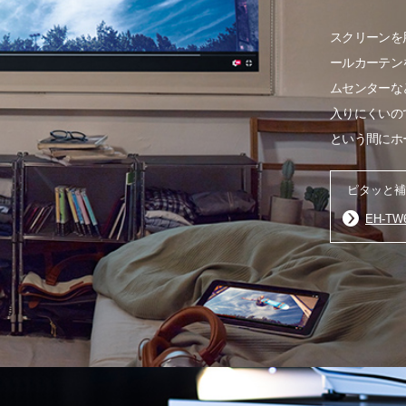
スクリーンを
ールカーテン
ムセンターな
入りにくいの
という間にホ
ピタッと補
EH-TW