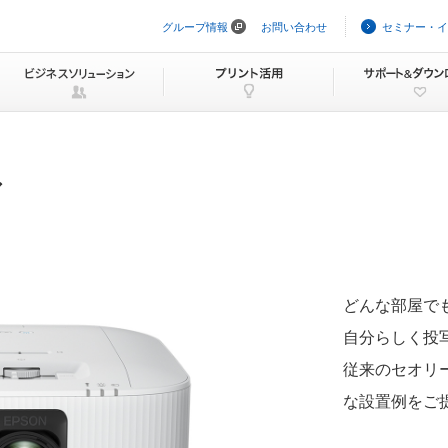
グループ情報
お問い合わせ
セミナー・イ
ナ
ビ
ゲ
ー
シ
ョ
ン
を
ス
キ
ア
ッ
プ
どんな部屋で
自分らしく投
従来のセオリ
な設置例をご