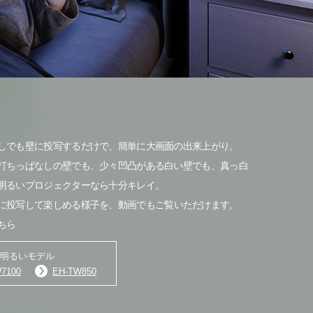
しでも壁に投写するだけで、簡単に大画面の出来上がり。
打ちっぱなしの壁でも、少々凹凸がある白い壁でも、真っ白
明るいプロジェクターなら十分キレイ。
に投写して楽しめる様子を、
動画でもご覧いただけます。
ちら
明るいモデル
7100
EH-TW850