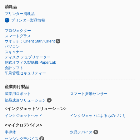
消耗品
プリンター消耗品
プリンター製品情報
プロジェクター
スマートグラス
ウオッチ：Orient Star / Orient
パソコン
スキャナー
ディスク デュプリケーター
乾式オフィス製紙機 PaperLab
会計ソフト
印刷管理セキュリティー
産業向け製品
産業用ロボット
スマート振動センサー
部品成形ソリューション
<インクジェットソリューション>
インクジェットヘッド
インクジェットによるものづくり
<マイクロデバイス>
半導体
水晶デバイス
センシングデバイス