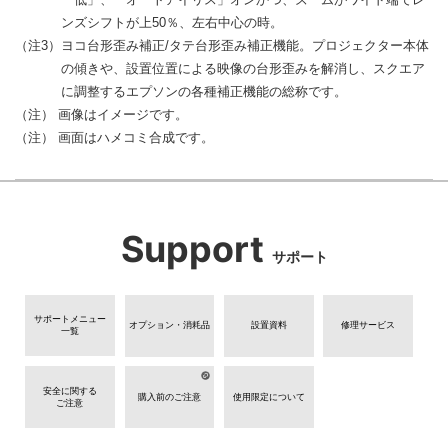
ンズシフトが上50％、左右中心の時。
（注3）ヨコ台形歪み補正/タテ台形歪み補正機能。プロジェクター本体
の傾きや、設置位置による映像の台形歪みを解消し、スクエア
に調整するエプソンの各種補正機能の総称です。
（注） 画像はイメージです。
（注） 画面はハメコミ合成です。
Support
サポート
サポートメニュー
オプション・消耗品
設置資料
修理サービス
一覧
安全に関する
購入前のご注意
使用限定について
ご注意