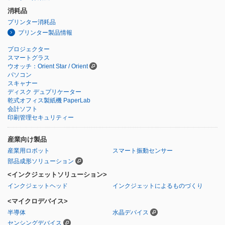
消耗品
プリンター消耗品
プリンター製品情報
プロジェクター
スマートグラス
ウオッチ：Orient Star / Orient
パソコン
スキャナー
ディスク デュプリケーター
乾式オフィス製紙機 PaperLab
会計ソフト
印刷管理セキュリティー
産業向け製品
産業用ロボット
スマート振動センサー
部品成形ソリューション
<インクジェットソリューション>
インクジェットヘッド
インクジェットによるものづくり
<マイクロデバイス>
半導体
水晶デバイス
センシングデバイス