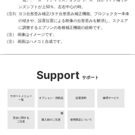
ンズシフトが上50％、左右中心の時。
（注3）ヨコ台形歪み補正/タテ台形歪み補正機能。プロジェクター本体
の傾きや、設置位置による映像の台形歪みを解消し、スクエア
に調整するエプソンの各種補正機能の総称です。
（注） 画像はイメージです。
（注） 画面はハメコミ合成です。
Support
サポート
サポートメニュー
オプション・消耗品
設置資料
修理サービス
一覧
安全に関する
購入前のご注意
使用限定について
ご注意