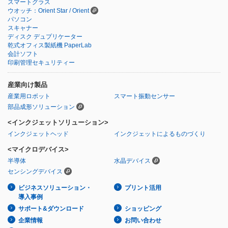
スマートグラス
ウオッチ：Orient Star / Orient
パソコン
スキャナー
ディスク デュプリケーター
乾式オフィス製紙機 PaperLab
会計ソフト
印刷管理セキュリティー
産業向け製品
産業用ロボット
スマート振動センサー
部品成形ソリューション
<インクジェットソリューション>
インクジェットヘッド
インクジェットによるものづくり
<マイクロデバイス>
半導体
水晶デバイス
センシングデバイス
ビジネスソリューション・
プリント活用
導入事例
サポート&ダウンロード
ショッピング
企業情報
お問い合わせ