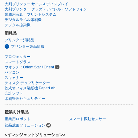
大判プリンター サイン＆ディスプレイ
大判プリンター グッズ・アパレル・ソフトサイン
業務用写真・プリントシステム
デジタルラベル印刷機
デジタル捺染機
消耗品
プリンター消耗品
プリンター製品情報
プロジェクター
スマートグラス
ウオッチ：Orient Star / Orient
パソコン
スキャナー
ディスク デュプリケーター
乾式オフィス製紙機 PaperLab
会計ソフト
印刷管理セキュリティー
産業向け製品
産業用ロボット
スマート振動センサー
部品成形ソリューション
<インクジェットソリューション>