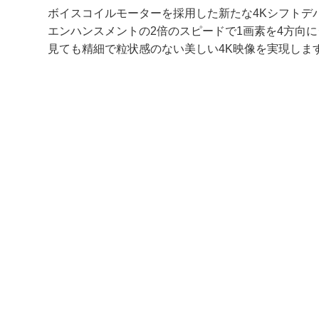
ボイスコイルモーターを採用した新たな4Kシフトデ
エンハンスメントの2倍のスピードで1画素を4方向
見ても精細で粒状感のない美しい4K映像を実現しま