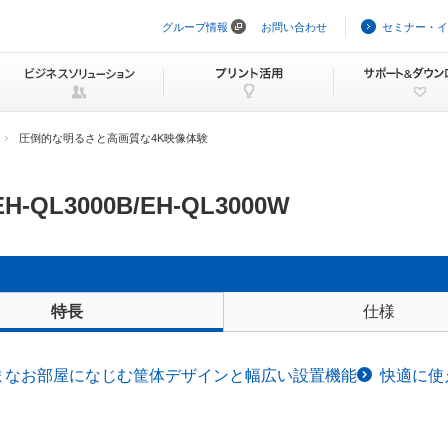
グループ情報
お問い合わせ
セミナー・イ
ナ
ビ
ゲ
ー
シ
ョ
ン
圧倒的な明るさと高画質な4K映像体験
を
ス
キ
ッ
EH-QL3000B/EH-QL3000W
プ
仕様
特長
まなお部屋になじむ筐体デザインと幅広い設置機能
快適に使